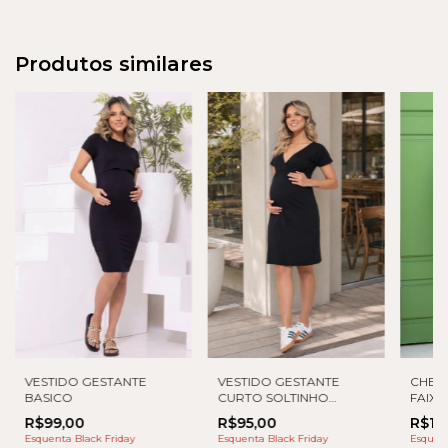
Produtos similares
CHEM
VESTIDO GESTANTE
VESTIDO GESTANTE
FAIX
BASICO
CURTO SOLTINHO
TRANSPASSE
R$13
R$99,00
R$95,00
Esquent
Esquenta Black Friday
Esquenta Black Friday