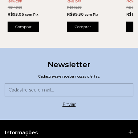
-
70
% O
-
34
% OFF
-
34
% OFF
R$468,
R$149,00
R$145,00
R$130
R$93,06
R$89,30
com
Pix
com
Pix
C
Comprar
Comprar
Newsletter
Cadastre-se e receba nossas ofertas.
Informações