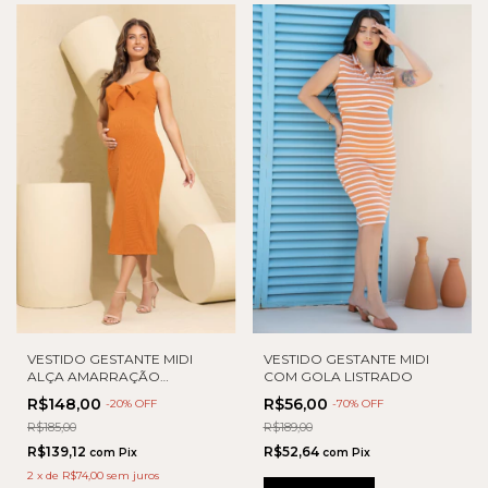
VESTIDO GESTANTE MIDI
VESTIDO GESTANTE MIDI
COM GOLA LISTRADO
ALÇA AMARRAÇÃO
FRONTAL COM FENDA
R$56,00
R$148,00
-
70
% OFF
-
20
% OFF
R$189,00
R$185,00
R$52,64
R$139,12
com
Pix
com
Pix
2
x
de
R$74,00
sem juros