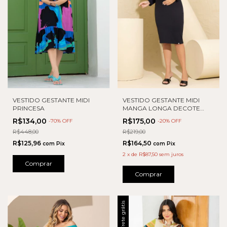
VESTIDO GESTANTE MIDI
VESTIDO GESTANTE MIDI
MANGA LONGA DECOTE
PRINCESA
CANOA COM AVIAMENTO
R$175,00
R$134,00
-
20
% OFF
-
70
% OFF
R$219,00
R$448,00
R$164,50
R$125,96
com
Pix
com
Pix
2
x
de
R$87,50
sem juros
Comprar
Comprar
Frete grátis