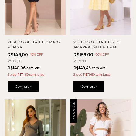
VESTIDO GESTANTE BASICO
VESTIDO GESTANTE MIDI
RIBANA
AMARRAÇÃO LATERAL
R$149,00
R$159,00
-
10
% OFF
-
20
% OFF
R$166,00
R$199,00
R$140,06
R$149,46
com
Pix
com
Pix
2
x
de
R$74,50
sem juros
2
x
de
R$79,50
sem juros
Comprar
Comprar
Frete grátis