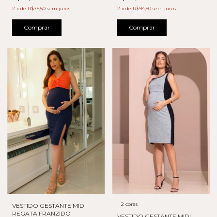
2
x
de
R$75,50
sem juros
2
x
de
R$94,50
sem juros
Comprar
Comprar
2 cores
VESTIDO GESTANTE MIDI
REGATA FRANZIDO
VESTIDO GESTANTE MIDI