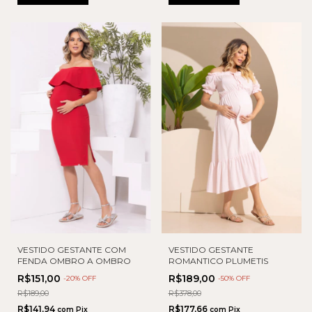
VESTIDO GESTANTE COM
VESTIDO GESTANTE
FENDA OMBRO A OMBRO
ROMANTICO PLUMETIS
R$151,00
R$189,00
-
20
% OFF
-
50
% OFF
R$189,00
R$378,00
R$141,94
R$177,66
com
Pix
com
Pix