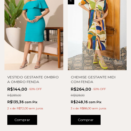
VESTIDO GESTANTE OMBRO
CHEMISE GESTANTE MIDI
A OMBRO FENDA
COM FENDA
R$144,00
R$264,00
-
50
% OFF
-
50
% OFF
R$289,00
R$528,00
R$135,36
R$248,16
com
Pix
com
Pix
2
x
de
R$72,00
sem juros
3
x
de
R$88,00
sem juros
Comprar
Comprar