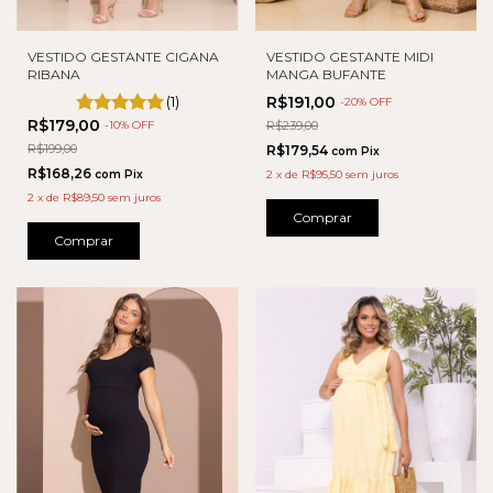
VESTIDO GESTANTE CIGANA
VESTIDO GESTANTE MIDI
RIBANA
MANGA BUFANTE
(1)
R$191,00
-
20
% OFF
R$179,00
-
10
% OFF
R$239,00
R$199,00
R$179,54
com
Pix
R$168,26
com
Pix
2
x
de
R$95,50
sem juros
2
x
de
R$89,50
sem juros
Comprar
Comprar