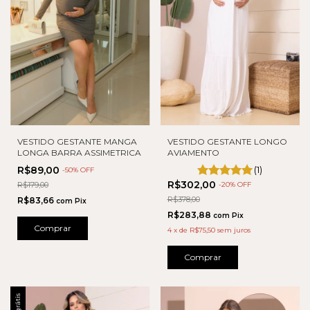
VESTIDO GESTANTE MANGA
VESTIDO GESTANTE LONGO
LONGA BARRA ASSIMETRICA
AVIAMENTO
R$89,00
(1)
-
50
% OFF
R$302,00
R$179,00
-
20
% OFF
R$378,00
R$83,66
com
Pix
R$283,88
com
Pix
Comprar
4
x
de
R$75,50
sem juros
Comprar