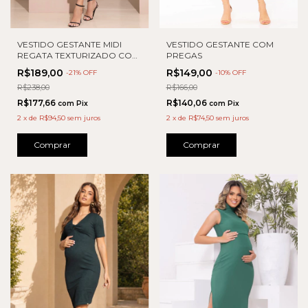
VESTIDO GESTANTE MIDI
VESTIDO GESTANTE COM
REGATA TEXTURIZADO COM
PREGAS
DETALHE
R$189,00
R$149,00
-
21
% OFF
-
10
% OFF
R$238,00
R$166,00
R$177,66
R$140,06
com
Pix
com
Pix
2
x
de
R$94,50
sem juros
2
x
de
R$74,50
sem juros
Comprar
Comprar