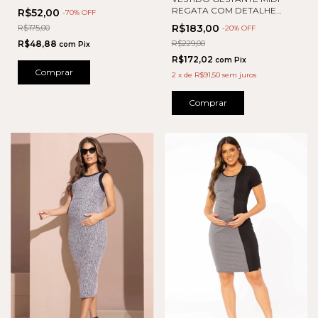
REGATA COM DETALHE
R$52,00
-
70
% OFF
LATERAL
R$183,00
R$175,00
-
20
% OFF
R$48,88
R$229,00
com
Pix
R$172,02
com
Pix
Comprar
2
x
de
R$91,50
sem juros
Comprar