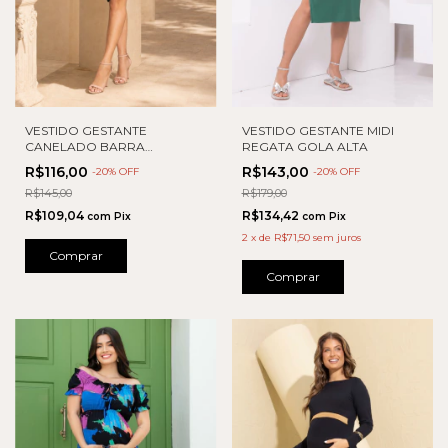
VESTIDO GESTANTE MIDI
VESTIDO GESTANTE
REGATA GOLA ALTA
CANELADO BARRA
ASSIMETRICA
R$143,00
R$116,00
-
20
% OFF
-
20
% OFF
R$179,00
R$145,00
R$134,42
R$109,04
com
Pix
com
Pix
2
x
de
R$71,50
sem juros
Comprar
Comprar