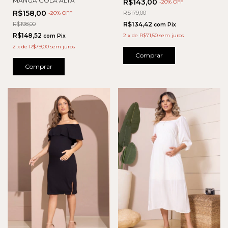
MANGA GOLA ALTA
R$143,00
-
20
% OFF
R$158,00
R$179,00
-
20
% OFF
R$198,00
R$134,42
com
Pix
R$148,52
2
x
de
R$71,50
sem juros
com
Pix
2
x
de
R$79,00
sem juros
Comprar
Comprar