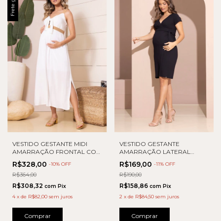
Frete grátis
VESTIDO GESTANTE MIDI
VESTIDO GESTANTE
AMARRAÇÃO FRONTAL COM
AMARRAÇÃO LATERAL
AVIAMENTO
RIBANA
R$328,00
R$169,00
-
10
% OFF
-
11
% OFF
R$364,00
R$190,00
R$308,32
R$158,86
com
Pix
com
Pix
4
x
de
R$82,00
sem juros
2
x
de
R$84,50
sem juros
Comprar
Comprar