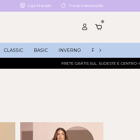
Loja Atacado
Trocas e devoluções
0
CLASSIC
BASIC
INVERNO
PROMOÇÕES
FRETE GRÁTIS SUL, SUDESTE E CENTRO-OESTE ACI