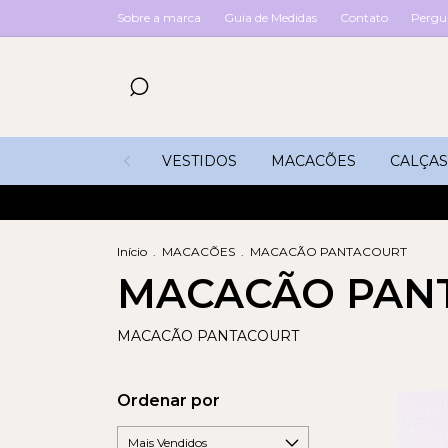
Sobre a marca
Guia de Medidas
Contato
Pergu
VESTIDOS
MACACÕES
CALÇAS
Início
.
MACACÕES
.
MACACÃO PANTACOURT
MACACÃO PAN
MACACÃO PANTACOURT
Ordenar por