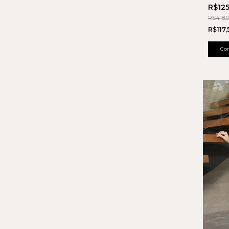
R$12
R$418,
R$117
Co