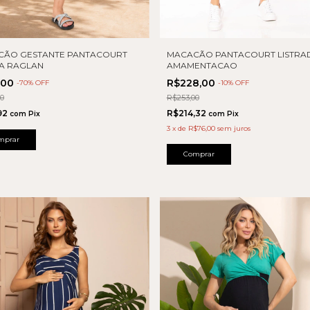
CÃO GESTANTE PANTACOURT
MACACÃO PANTACOURT LISTRA
A RAGLAN
AMAMENTACAO
,00
R$228,00
-
70
% OFF
-
10
% OFF
00
R$253,00
92
R$214,32
com
Pix
com
Pix
3
x
de
R$76,00
sem juros
mprar
Comprar