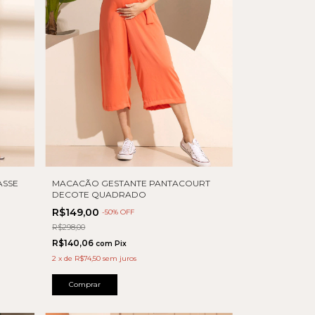
ASSE
MACACÃO GESTANTE PANTACOURT
DECOTE QUADRADO
R$149,00
-
50
% OFF
R$298,00
R$140,06
com
Pix
2
x
de
R$74,50
sem juros
Comprar