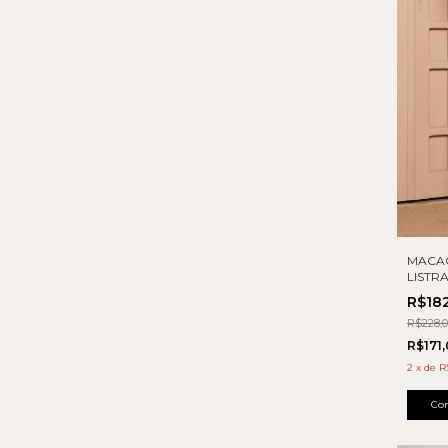
MACA
LIST
R$18
R$228,
R$171
2
x
de
R
Co