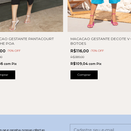
MACACAO GESTANTE DECOTE V
CAO GESTANTE PANTACOURT
BOTOES
HE POA
R$116,00
,00
-
70
% OFF
-
70
% OFF
R$389,00
00
R$109,04
56
com
Pix
com
Pix
Comprar
mprar
-se e receba nossas ofertas.