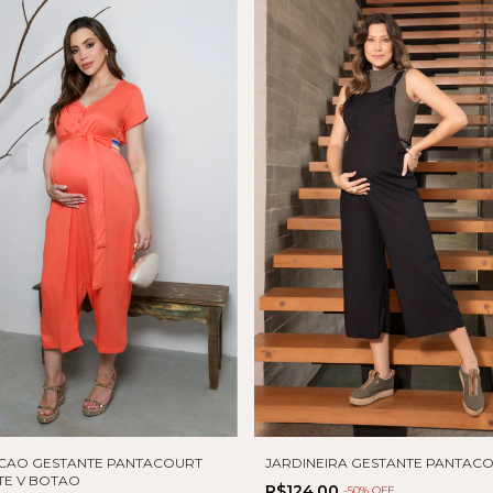
CAO GESTANTE PANTACOURT
JARDINEIRA GESTANTE PANTAC
E V BOTAO
R$124,00
-
50
% OFF