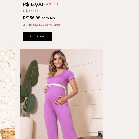
R$167,00
-
20
% OFF
R$209,00
R$156,98
com
Pix
2
x
de
R$83,50
sem juros
Comprar