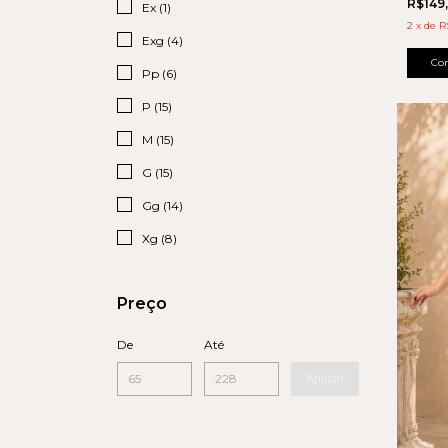
R$149
Ex (1)
2
x
de
R
Exg (4)
Co
Pp (6)
P (15)
M (15)
G (15)
Gg (14)
Xg (8)
Preço
De
Até
Aplicar