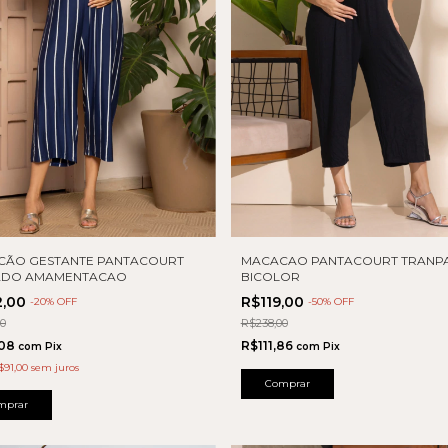
CÃO GESTANTE PANTACOURT
MACACAO PANTACOURT TRANP
RADO AMAMENTACAO
BICOLOR
2,00
R$119,00
-
20
% OFF
-
50
% OFF
00
R$238,00
,08
R$111,86
com
Pix
com
Pix
$91,00
sem juros
Comprar
mprar