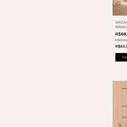
MACA
MANG
R$68
R$228,
R$63,
Co