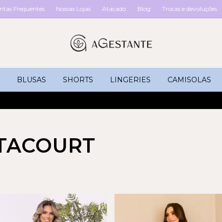
ntas Frequentes
Nossas Lojas
Atacado
Blog
Trocas e devoluções
BLUSAS
SHORTS
LINGERIES
CAMISOLAS
TACOURT