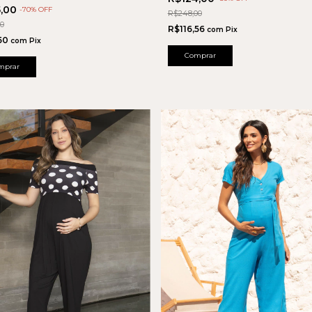
5,00
-
70
% OFF
R$248,00
00
R$116,56
com
Pix
,50
com
Pix
Comprar
mprar