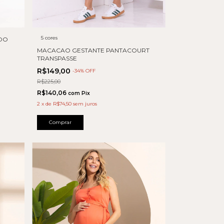
5 cores
DO
MACACAO GESTANTE PANTACOURT
TRANSPASSE
R$149,00
-
34
% OFF
R$225,00
R$140,06
com
Pix
2
x
de
R$74,50
sem juros
Comprar