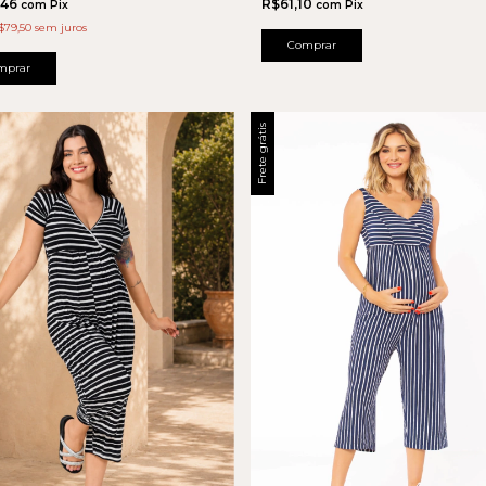
,46
R$61,10
com
Pix
com
Pix
$79,50
sem juros
Comprar
mprar
Frete grátis