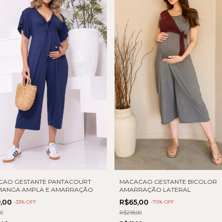
CAO GESTANTE PANTACOURT
MACACAO GESTANTE BICOLOR
MANGA AMPLA E AMARRAÇÃO
AMARRAÇÃO LATERAL
9,00
R$65,00
-
33
% OFF
-
70
% OFF
00
R$218,00