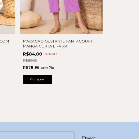
 COM
MACACAO GESTANTE PANTACOURT
MANGA CURTA E FAIXA
R$84,00
-
56
% OFF
R$189,00
R$78,96
com
Pix
Comprar