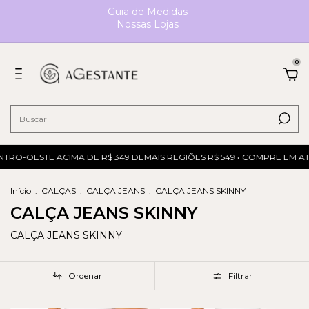
Guia de Medidas
Nossas Lojas
0
TRO-OESTE ACIMA DE R$ 349 DEMAIS REGIÕES R$ 549 • COMPRE EM ATÉ
Início
.
CALÇAS
.
CALÇA JEANS
.
CALÇA JEANS SKINNY
CALÇA JEANS SKINNY
CALÇA JEANS SKINNY
Ordenar
Filtrar