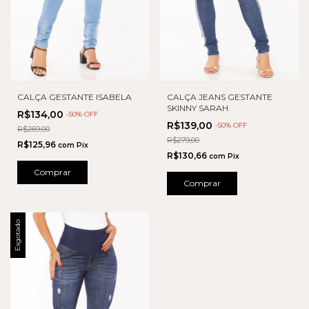
CALÇA GESTANTE ISABELA
CALÇA JEANS GESTANTE
SKINNY SARAH
R$134,00
-
50
% OFF
R$139,00
-
50
% OFF
R$269,00
R$279,00
R$125,96
com
Pix
R$130,66
com
Pix
Comprar
Comprar
Esgotado