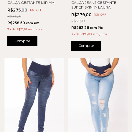
CALÇA GESTANTE MIRIAM
CALÇA JEANS GESTANTE
SUPER SKINNY LAURA
R$275,00
-
10
% OFF
R$279,00
-
10
% OFF
R$306,00
R$310,00
R$258,50
com
Pix
R$262,26
com
Pix
3
x
de
R$91,67
sem juros
3
x
de
R$93,00
sem juros
Comprar
Comprar