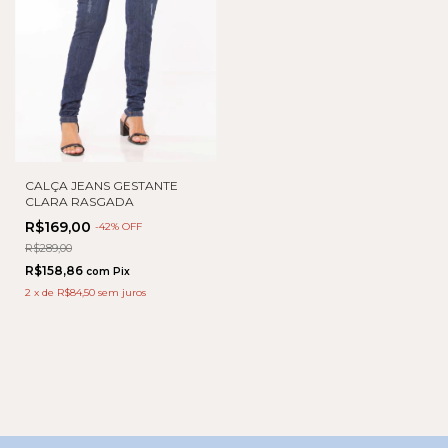
CALÇA JEANS GESTANTE
CLARA RASGADA
R$169,00
-
42
% OFF
R$289,00
R$158,86
com
Pix
2
x
de
R$84,50
sem juros