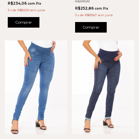
R$299,00
R$234,06
com
Pix
R$252,86
com
Pix
3
x
de
R$83,00
sem juros
3
x
de
R$89,67
sem juros
Comprar
Comprar