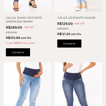
CALÇA JEANS GESTANTE
CALÇA GESTANTE DAIANE
ANDRESSA SKINNY
R$129,00
-
50
% OFF
R$269,00
-
10
% OFF
R$258,00
R$299,00
R$121,26
com
Pix
R$252,86
com
Pix
3
x
de
R$89,67
sem juros
Comprar
Comprar