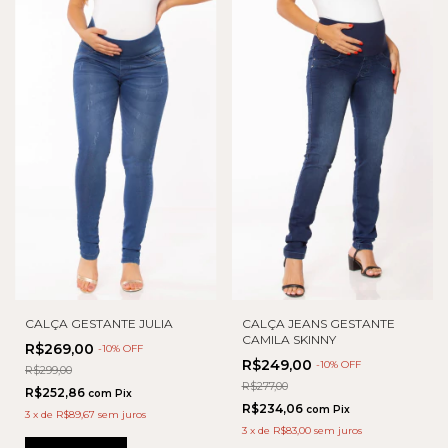
CALÇA GESTANTE JULIA
CALÇA JEANS GESTANTE
CAMILA SKINNY
R$269,00
-
10
% OFF
R$249,00
-
10
% OFF
R$299,00
R$277,00
R$252,86
com
Pix
R$234,06
com
Pix
3
x
de
R$89,67
sem juros
3
x
de
R$83,00
sem juros