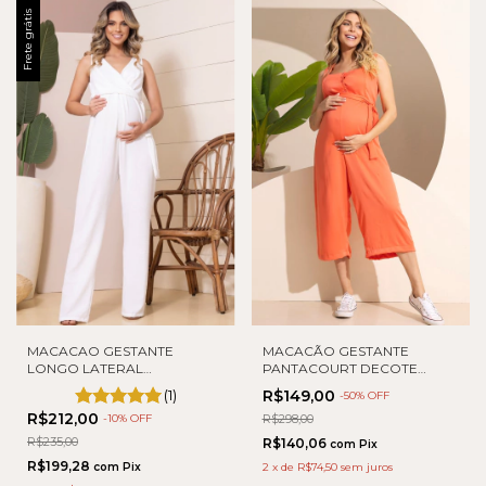
Frete grátis
MACACAO GESTANTE
MACACÃO GESTANTE
LONGO LATERAL
PANTACOURT DECOTE
AMARRAÇÃO
QUADRADO
(1)
R$149,00
-
50
% OFF
R$212,00
-
10
% OFF
R$298,00
R$235,00
R$140,06
com
Pix
R$199,28
com
Pix
2
x
de
R$74,50
sem juros