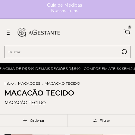
Guia de Medidas
Nossas Lojas
0
ACIMA DE R$ 349 DEMAIS REGIÕES R$ 549 • COMPRE EM ATÉ 6X SEM JU
Início
.
MACACÕES
.
MACACÃO TECIDO
MACACÃO TECIDO
MACACÃO TECIDO
Ordenar
Filtrar