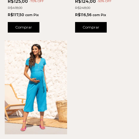
R$125,00
R$124,00
-
70
% OFF
-
50
% OFF
R$418,00
R$248,00
R$117,50
R$116,56
com
Pix
com
Pix
Comprar
Comprar