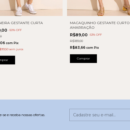
NEIRA GESTANTE CURTA
MACAQUINHO GESTANTE CURTO
AMARRAÇÃO
9,00
-
50
% OFF
R$89,00
-
53
% OFF
00
R$189,00
,06
com
Pix
R$83,66
com
Pix
$99,50
sem juros
Comprar
mprar
-se e receba nossas ofertas.