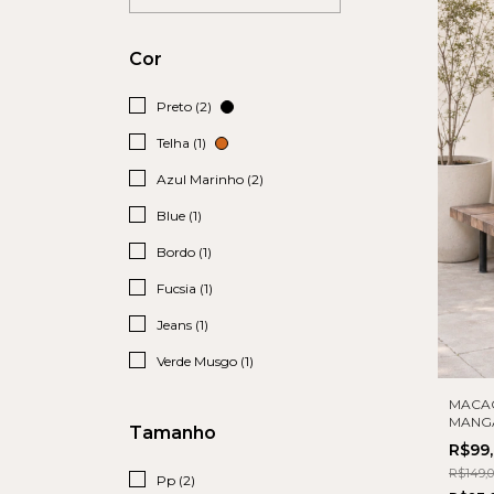
Cor
Preto (2)
Telha (1)
Azul Marinho (2)
Blue (1)
Bordo (1)
Fucsia (1)
Jeans (1)
Verde Musgo (1)
MACA
MANG
Tamanho
R$99
R$149,
Pp (2)