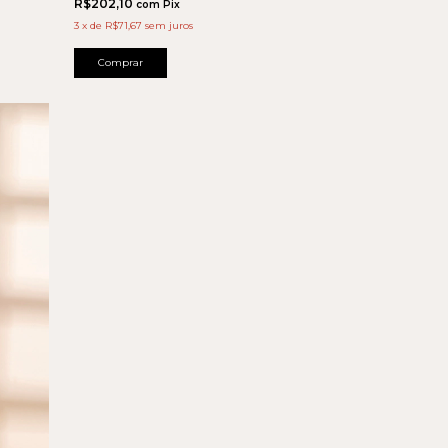
R$202,10
com
Pix
3
x
de
R$71,67
sem juros
Comprar