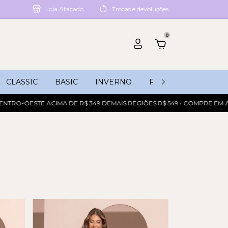
Loja Atacado
Trocas e devoluções
0
CLASSIC
BASIC
INVERNO
PROMOÇÕES
TRO-OESTE ACIMA DE R$ 349 DEMAIS REGIÕES R$ 549 • COMPRE EM ATÉ