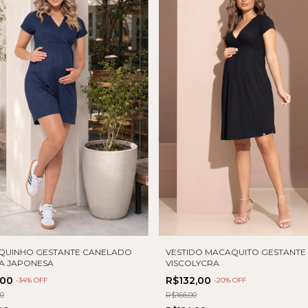
QUINHO GESTANTE CANELADO
VESTIDO MACAQUITO GESTANTE
A JAPONESA
VISCOLYCRA
,00
R$132,00
-
34
% OFF
-
20
% OFF
00
R$166,00