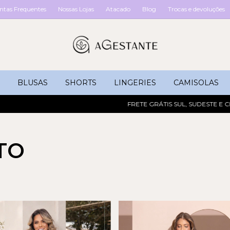
ntas Frequentes
Nossas Lojas
Atacado
Blog
Trocas e devoluções
BLUSAS
SHORTS
LINGERIES
CAMISOLAS
FRETE GRÁTIS SUL, SUDESTE E CEN
TO