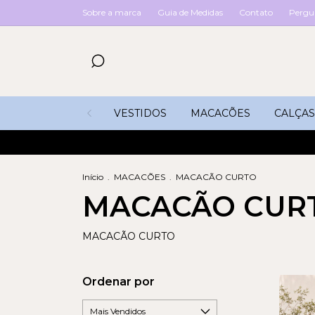
Sobre a marca
Guia de Medidas
Contato
Pergu
VESTIDOS
MACACÕES
CALÇAS
Início
.
MACACÕES
.
MACACÃO CURTO
MACACÃO CUR
MACACÃO CURTO
Ordenar por