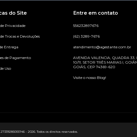
icas do Site
Entre em contato
 de Privacidade
556232897676
 de Trocas e Devoluções
(62) 3289-7676
de Entrega
atendimento@agestante.com.br
ões de Pagamento
AVENIDA VALENCIA, QUADRA 33,
10/11, SETOR TRÊS MARIAS I, GOIÂN
GOIÁS, CEP 74369-620
de Uso
Visite o nosso Blog!
9285000146 - 2026. Todos os direitos reservados.