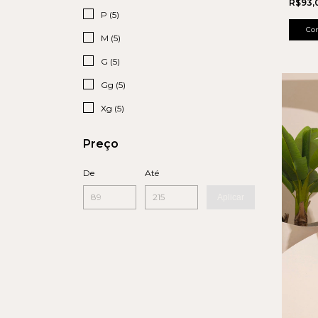
R$93,
P (5)
Co
M (5)
G (5)
Gg (5)
Xg (5)
Preço
De
Até
Aplicar