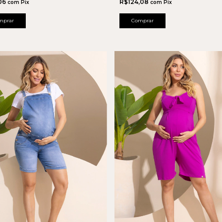
06
R$124,08
com
Pix
com
Pix
mprar
Comprar