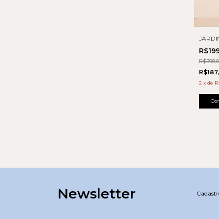
JARDI
R$19
R$398,
R$187
2
x
de
R
Co
Newsletter
Cadastre