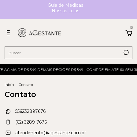
Guia de Medidas
Nossas Lojas
0
 ACIMA DE R$ 349 DEMAIS REGIÕES R$ 549 • COMPRE EM ATÉ 6X SEM J
Início
.
Contato
Contato
556232897676
(62) 3289-7676
atendimento@agestante.com.br