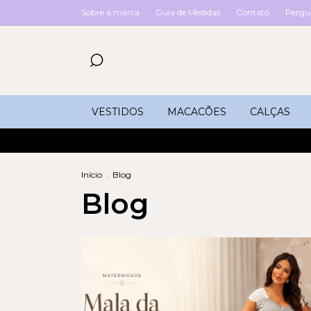
Sobre a marca
Guia de Medidas
Contato
Pergu
VESTIDOS
MACACÕES
CALÇAS
Início
.
Blog
Blog