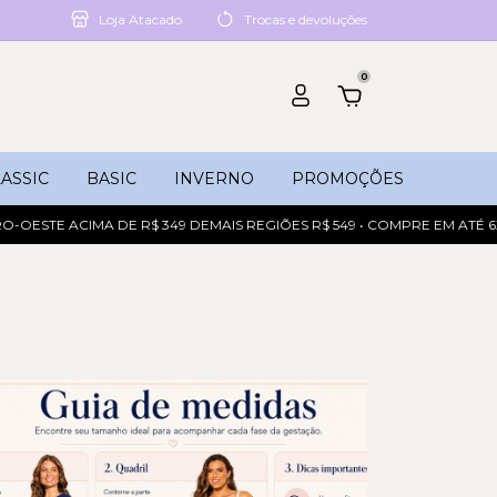
Loja Atacado
Trocas e devoluções
0
ASSIC
BASIC
INVERNO
PROMOÇÕES
TE ACIMA DE R$ 349 DEMAIS REGIÕES R$ 549 • COMPRE EM ATÉ 6X SEM