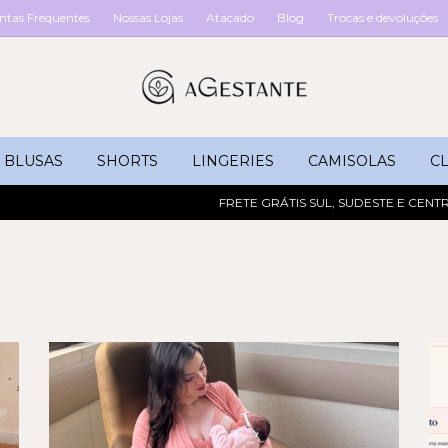
ntas Frequentes
Nossas Lojas
Atacado
Blog
Trocas e devoluções
BLUSAS
SHORTS
LINGERIES
CAMISOLAS
CL
FRETE GRÁTIS SUL, SUDESTE E CENTRO-OES