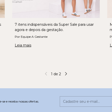
s
7 itens indispensáveis da Super Sale para usar
M
agora e depois da gestação.
m
Por Equipe A Gestante
P
Leia mais
L
1
de
2
-se e receba nossas ofertas.