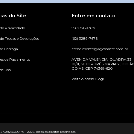
icas do Site
Entre em contato
 de Privacidade
556232897676
 de Trocas e Devoluções
(62) 3289-7676
de Entrega
atendimento@agestante.com.br
ões de Pagamento
AVENIDA VALENCIA, QUADRA 33,
10/11, SETOR TRÊS MARIAS I, GOIÂN
GOIÁS, CEP 74369-620
de Uso
Visite o nosso Blog!
9285000146 - 2026. Todos os direitos reservados.