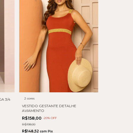
2 cores
A 3/4
VESTIDO GESTANTE DETALHE
AVIAMENTO
R$158,00
-
20
% OFF
R$198,00
R$148,52
com
Pix