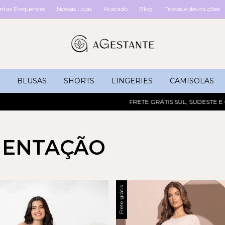
ntas Frequentes
Nossas Lojas
Atacado
Blog
Trocas e devoluções
BLUSAS
SHORTS
LINGERIES
CAMISOLAS
FRETE GRÁTIS SUL, SUDESTE E CE
MENTAÇÃO
Frete grátis