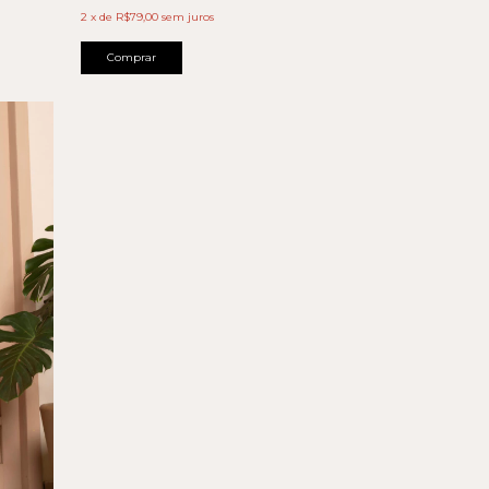
2
x
de
R$79,00
sem juros
Comprar