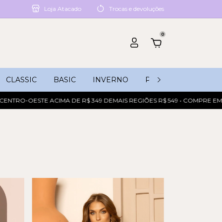
Loja Atacado
Trocas e devoluções
0
CLASSIC
BASIC
INVERNO
PROMOÇÕES
NTRO-OESTE ACIMA DE R$ 349 DEMAIS REGIÕES R$ 549 • COMPRE EM AT