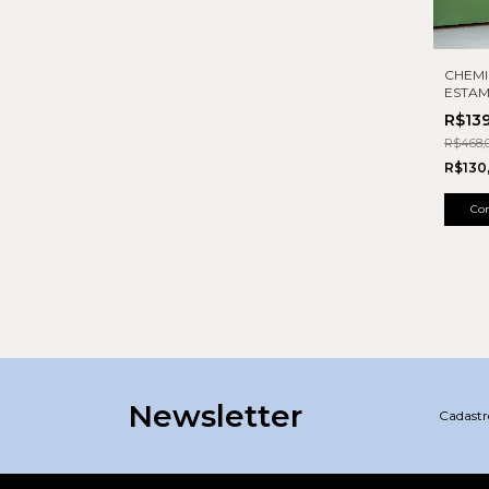
CHEMI
ESTA
R$13
R$468,
R$130
Co
Newsletter
Cadastre