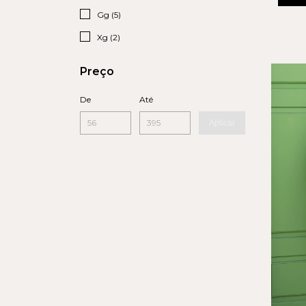
Gg (5)
Xg (2)
Preço
De
Até
Aplicar