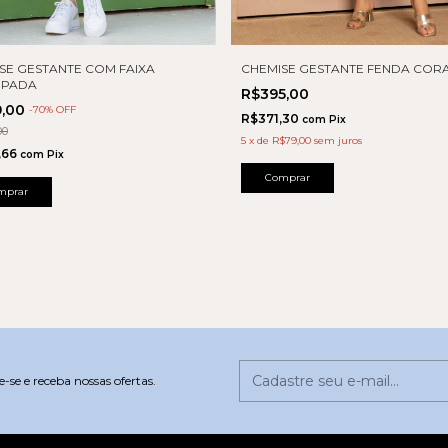
SE GESTANTE COM FAIXA
CHEMISE GESTANTE FENDA COR
MPADA
R$395,00
9,00
-
70
% OFF
R$371,30
com
Pix
00
5
x
de
R$79,00
sem juros
,66
com
Pix
Comprar
mprar
-se e receba nossas ofertas.