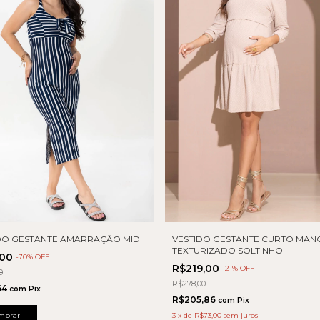
DO GESTANTE AMARRAÇÃO MIDI
VESTIDO GESTANTE CURTO MANG
TEXTURIZADO SOLTINHO
,00
-
70
% OFF
R$219,00
-
21
% OFF
0
R$278,00
64
com
Pix
R$205,86
com
Pix
mprar
3
x
de
R$73,00
sem juros