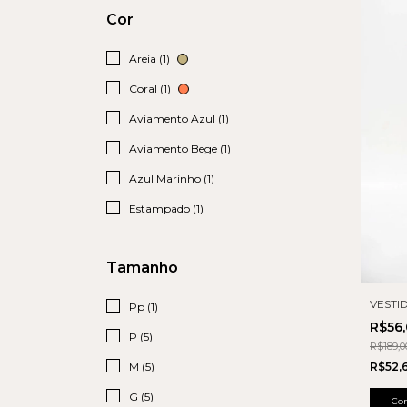
Cor
Areia (1)
Coral (1)
Aviamento Azul (1)
Aviamento Bege (1)
Azul Marinho (1)
Estampado (1)
Tamanho
VESTI
Pp (1)
R$56
P (5)
R$189,0
R$52,
M (5)
G (5)
Co