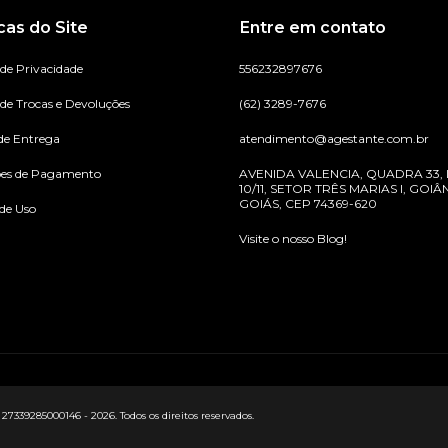
icas do Site
Entre em contato
 de Privacidade
556232897676
 de Trocas e Devoluções
(62) 3289-7676
de Entrega
atendimento@agestante.com.br
ões de Pagamento
AVENIDA VALENCIA, QUADRA 33,
10/11, SETOR TRÊS MARIAS I, GOIÂN
GOIÁS, CEP 74369-620
de Uso
Visite o nosso Blog!
9285000146 - 2026. Todos os direitos reservados.