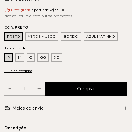
Frete grátis
a partir de
R$199,00
Não acumulável com outras promoções
COR:
PRETO
PRETO
VERDE MUSGO
BORDO
AZUL MARINHO
Tamanho:
P
P
M
G
GG
XG
Guia de medidas
Meios de envio
Descrição