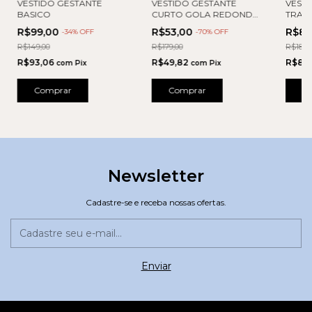
VESTIDO GESTANTE
VESTIDO GESTANTE
VESTI
BASICO
CURTO GOLA REDONDA
TRAN
E PREGAS
AMAR
R$99,00
R$53,00
R$89
-
34
% OFF
-
70
% OFF
R$149,00
R$179,00
R$189,
R$93,06
R$49,82
R$83
com
Pix
com
Pix
Comprar
Comprar
C
Newsletter
Cadastre-se e receba nossas ofertas.