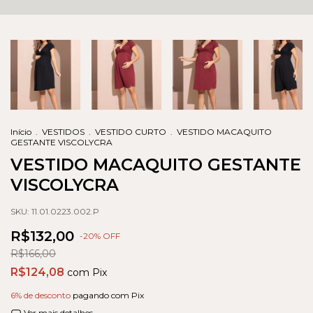
Início
.
VESTIDOS
.
VESTIDO CURTO
.
VESTIDO MACAQUITO
GESTANTE VISCOLYCRA
VESTIDO MACAQUITO GESTANTE
VISCOLYCRA
SKU:
11.01.0223.002.P
R$132,00
-
20
% OFF
R$166,00
R$124,08
com
Pix
6% de desconto
pagando com Pix
Ver mais detalhes