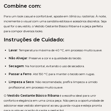
Combine com:
Para um look casual e confortável, aposte em
tênis
ou
rasteiras
. À noite,
incremente o visual com uma sandália estilosa e acessórios discretos. Seja
qual for o seu estilo, o Vestido Gestante Básico Ribana é a peça perfeita
para compor diversos looks.
Instruções de Cuidado:
Lavar
: Temperatura máxima de 40 °C, em processo muito suave.
Não Alvejar
: Preserve a cor e a qualidade do tecido.
Secagem
: Na horizontal, evitando o uso de secadora.
Passar a Ferro
: Até 150 °C para manter o tecido sem rugas.
Limpeza a Seco
: Não recomendada; prefira limpeza a úmido
profissional, em processo muito suave.
O
Vestido Gestante Básico Ribana
é a escolha ideal para unir
conforto e elegância em uma única peça. Não perca a oportunidade de
adicionar esse vestido atemporal ao seu guarda-roupa e esteja pronta
para qualquer ocasião durante a gestação!