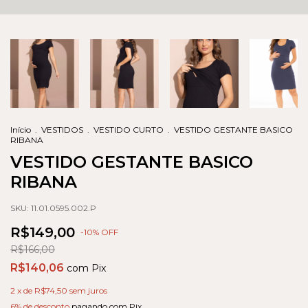
Início
.
VESTIDOS
.
VESTIDO CURTO
.
VESTIDO GESTANTE BASICO
RIBANA
VESTIDO GESTANTE BASICO
RIBANA
SKU:
11.01.0595.002.P
R$149,00
-
10
% OFF
R$166,00
R$140,06
com
Pix
2
x de
R$74,50
sem juros
6% de desconto
pagando com Pix