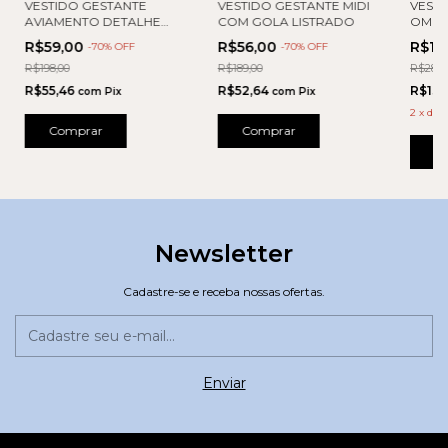
VESTIDO GESTANTE MIDI
VESTIDO GESTANTE
VESTI
COM GOLA LISTRADO
AVIAMENTO DETALHE
OMBR
LATERAL
FEND
R$56,00
R$59,00
R$14
-
70
% OFF
-
70
% OFF
R$189,00
R$198,00
R$289,
R$52,64
R$55,46
R$135
com
Pix
com
Pix
2
x
de
R
Comprar
Comprar
C
Newsletter
Cadastre-se e receba nossas ofertas.