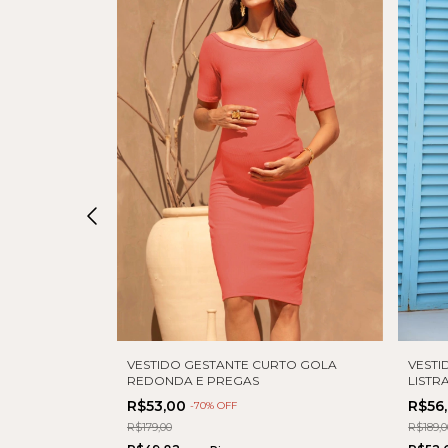
VESTI
GAS
VESTIDO GESTANTE CURTO GOLA
LISTR
E
REDONDA E PREGAS
R$56
R$53,00
-
70
% OFF
R$189,0
R$179,00