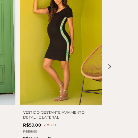
VESTIDO GESTANTE AVIAMENTO
VESTIDO GES
DETALHE LATERAL
R$155,00
-
10
%
R$59,00
-
70
% OFF
R$172,00
R$198,00
R$145,70
com