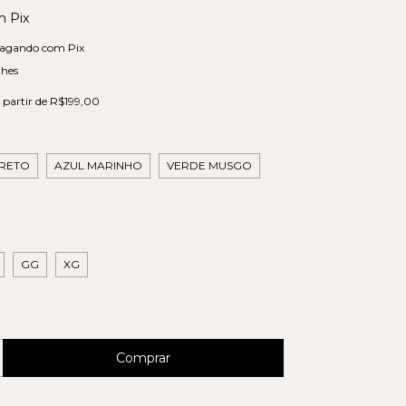
m
Pix
agando com Pix
lhes
 partir de
R$199,00
RETO
AZUL MARINHO
VERDE MUSGO
GG
XG