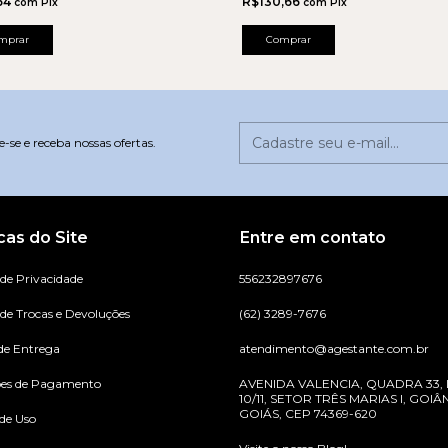
64
R$130,66
com
Pix
com
Pix
mprar
Comprar
-se e receba nossas ofertas.
icas do Site
Entre em contato
 de Privacidade
556232897676
 de Trocas e Devoluções
(62) 3289-7676
de Entrega
atendimento@agestante.com.br
ões de Pagamento
AVENIDA VALENCIA, QUADRA 33,
10/11, SETOR TRÊS MARIAS I, GOIÂN
GOIÁS, CEP 74369-620
de Uso