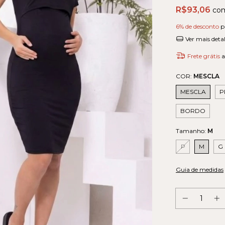
R$93,06
co
6% de desconto
p
Ver mais deta
Frete grátis
a
COR:
MESCLA
MESCLA
P
BORDO
Tamanho:
M
P
M
G
Guia de medidas