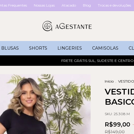
ntas Frequentes
Nossas Lojas
Atacado
Blog
Trocas e devoluções
BLUSAS
SHORTS
LINGERIES
CAMISOLAS
CL
FRETE GRÁTIS SUL, SUDESTE E CENTRO-OEST
Início
.
VESTID
VESTI
BASIC
SKU:
25.308.M
R$99,00
-
R$149,00