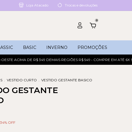
Loja Atacado
Trocas e devoluções
0
ASSIC
BASIC
INVERNO
PROMOÇÕES
E ACIMA DE R$ 349 DEMAIS REGIÕES R$ 549 • COMPRE EM ATÉ 6X SEM 
OS
.
VESTIDO CURTO
.
VESTIDO GESTANTE BASICO
DO GESTANTE
O
34
% OFF