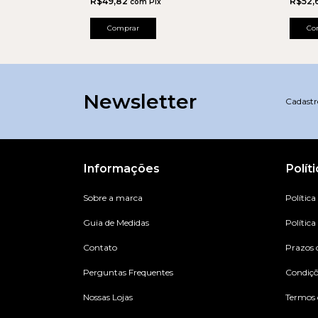
R$52,
R$49,82
com
Pix
Co
Comprar
Newsletter
Cadastre
Informações
Polít
Sobre a marca
Política
Guia de Medidas
Política
Contato
Prazos 
Perguntas Frequentes
Condiç
Nossas Lojas
Termos 