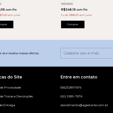
0
R$528,00
,06
R$248,16
com
Pix
com
Pix
$74,50
sem juros
3
x
de
R$88,00
sem juros
mprar
Comprar
-se e receba nossas ofertas.
icas do Site
Entre em contato
 de Privacidade
556232897676
 de Trocas e Devoluções
(62) 3289-7676
de Entrega
atendimento@agestante.com.br