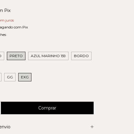
m
Pix
em juros
agando com Pix
lhes
O
PRETO
AZUL MARINHO 159
BORDO
GG
EXG
envio