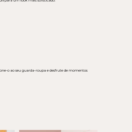
ch
para um look mais sofisticado.
icione-o ao seu guarda-roupa e desfrute de momentos