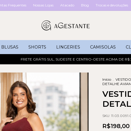
ntas Frequentes
Nossas Lojas
Atacado
Blog
Trocas e devoluções
BLUSAS
SHORTS
LINGERIES
CAMISOLAS
CL
FRETE GRÁTIS SUL, SUDESTE E CENTRO-OESTE ACIMA DE R$ 349 DE
Início
.
VESTID
DETALHE AVIA
VESTI
DETAL
SKU:
11.03.0091
R$198,00