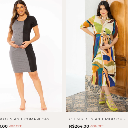
DO GESTANTE COM PREGAS
CHEMISE GESTANTE MIDI COM F
9,00
R$264,00
-
10
% OFF
-
50
% OFF