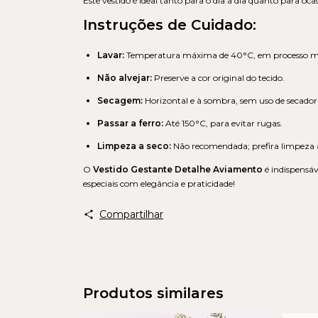
Este vestido é ideal tanto para o dia a dia quanto para 
Instruções de Cuidado:
Lavar:
Temperatura máxima de 40°C, em processo mu
Não alvejar:
Preserve a cor original do tecido.
Secagem:
Horizontal e à sombra, sem uso de secador
Passar a ferro:
Até 150°C, para evitar rugas.
Limpeza a seco:
Não recomendada; prefira limpeza a
O
Vestido Gestante Detalhe Aviamento
é indispensáv
especiais com elegância e praticidade!
Compartilhar
Produtos similares