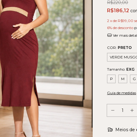
R$220,00
R$186,12
co
2
x de
R$99,00
s
6% de desconto
p
Ver mais deta
COR:
PRETO
VERDE MUSG
Tamanho:
EXG
P
M
G
Guia de medidas
Meios de 