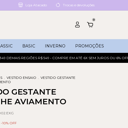
Loja Atacado
Trocas e devoluções
0
ASSIC
BASIC
INVERNO
PROMOÇÕES
MAIS REGIÕES R$ 549 • COMPRE EM ATÉ 6X SEM JUROS OU 6% OFF NO 
OS
.
VESTIDO ENSAIO
.
VESTIDO GESTANTE
MENTO
DO GESTANTE
HE AVIAMENTO
.002.EXG
-
10
% OFF