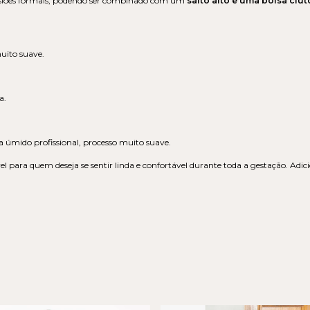
ocasiões formais, podendo ser combinado com um
salto alto e uma bolsa clut
ito suave.
a.
 úmido profissional, processo muito suave.
el para quem deseja se sentir linda e confortável durante toda a gestação. Ad