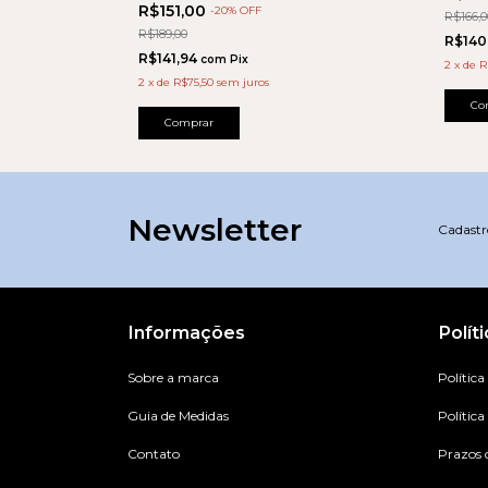
R$151,00
-
20
% OFF
R$166,0
R$189,00
R$140
R$141,94
com
Pix
2
x
de
R
2
x
de
R$75,50
sem juros
Co
Comprar
Newsletter
Cadastre
Informações
Polít
Sobre a marca
Política
Guia de Medidas
Política
Contato
Prazos 