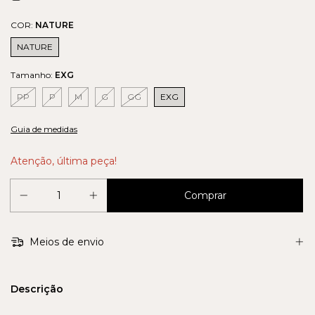
COR:
NATURE
NATURE
Tamanho:
EXG
PP
P
M
G
GG
EXG
Guia de medidas
Atenção, última peça!
Meios de envio
Descrição