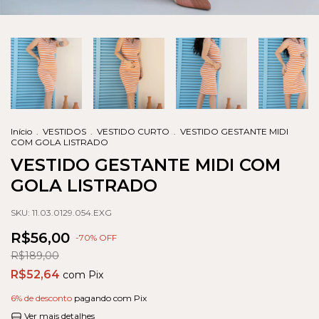
Início
.
VESTIDOS
.
VESTIDO CURTO
.
VESTIDO GESTANTE MIDI
COM GOLA LISTRADO
VESTIDO GESTANTE MIDI COM
GOLA LISTRADO
SKU:
11.03.0129.054.EXG
R$56,00
-
70
% OFF
R$189,00
R$52,64
com
Pix
6% de desconto
pagando com Pix
Ver mais detalhes