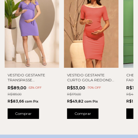
CHEM
VESTIDO GESTANTE
VESTIDO GESTANTE
FAIX
TRANSPASSE
CURTO GOLA REDONDA
AMARRAÇÃO
E PREGAS
R$13
R$89,00
R$53,00
-
53
% OFF
-
70
% OFF
R$468,
R$189,00
R$179,00
R$130
R$83,66
R$49,82
com
Pix
com
Pix
C
Comprar
Comprar