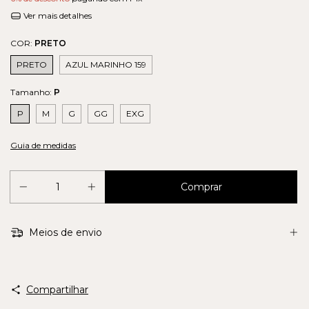
Ver mais detalhes
COR:
PRETO
PRETO
AZUL MARINHO 159
Tamanho:
P
P
M
G
GG
EXG
Guia de medidas
Meios de envio
Compartilhar