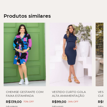
Produtos similares
VESTIDO CURTO GOLA
CHEMISE GESTANTE COM
VESTI
ALTA AMAMENTAÇÃO
FAIXA ESTAMPADA
CURT
TRAN
R$99,00
R$139,00
R$95
-
34
% OFF
-
70
% OFF
R$149,00
R$468,00
R$145,