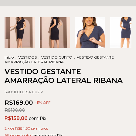
Início
.
VESTIDOS
.
VESTIDO CURTO
.
VESTIDO GESTANTE
AMARRAÇÃO LATERAL RIBANA
VESTIDO GESTANTE
AMARRAÇÃO LATERAL RIBANA
SKU:
11.01.0594.002.P
R$169,00
-
11
% OFF
R$190,00
R$158,86
com
Pix
2
x de
R$84,50
sem juros
6% de desconto
pagando com Pix