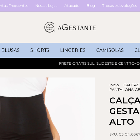
ntas Frequentes
Nossas Lojas
Atacado
Blog
Trocas e devoluções
BLUSAS
SHORTS
LINGERIES
CAMISOLAS
CL
FRETE GRÁTIS SUL, SUDESTE E CENTRO-OESTE 
Início
.
CALÇAS
PANTALONA GE
CALÇ
GESTA
ALTO
SKU:
03.04.0367