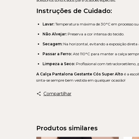
acessórios sofisticados para ocasiões especiais.
Instruções de Cuidado:
Lavar:
Temperatura máxima de 30°C em processo su
Não Alvejar:
Preserva a cor intensa do tecido.
Secagem:
Na horizontal, evitando a exposição direta a
Passar a Ferro:
Até 110°C para manter a calça sempr
Limpeza a Seco:
Profissional com tetracloroetileno,
A Calça Pantalona Gestante Cós Super Alto
é a escol
sinta-se sempre bem vestida em qualquer ocasião!
Compartilhar
Produtos similares