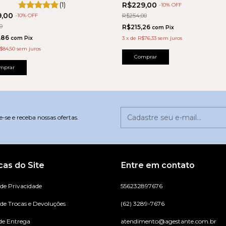
(1)
R$229,00
-
10
% OFF
9,00
-
10
% OFF
R$254,00
0
R$215,26
com
Pix
,86
com
Pix
3
x
de
R$76,33
sem juros
$84,50
sem juros
Comprar
mprar
-se e receba nossas ofertas.
icas do Site
Entre em contato
 de Privacidade
556232897676
 de Trocas e Devoluções
(62) 3289-7676
de Entrega
atendimento@agestante.com.br