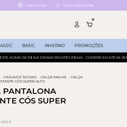
Loja Atacado
Trocas e devoluções
0
ASSIC
BASIC
INVERNO
PROMOÇÕES
ACIMA DE R$ 349 DEMAIS REGIÕES R$ 549 • COMPRE EM ATÉ 6X SEM JU
.
CASUAIS E SOCIAIS
.
CALÇA MALHA
.
CALÇA
STANTE CÓS SUPER ALTO
A PANTALONA
NTE CÓS SUPER
.002.P