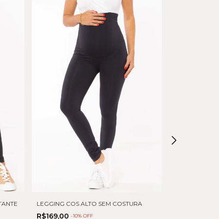
TANTE
LEGGING COS ALTO SEM COSTURA
CALÇA GESTA
R$169,00
-
10
% OFF