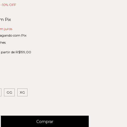
-
10
% OFF
om
Pix
em juros
agando com Pix
lhes
 partir de
R$199,00
GG
XG