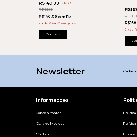
R$149,00
-
21
% OFF
R$16
R$189,00
R$188,0
R$140,06
com
Pix
R$158
2
x
de
R$74,50
sem juros
2
x
de
R
Comprar
Co
Newsletter
Cadastre
Informações
Polít
Sobre a marca
Política
Guia de Medidas
Política
Contato
Prazos 