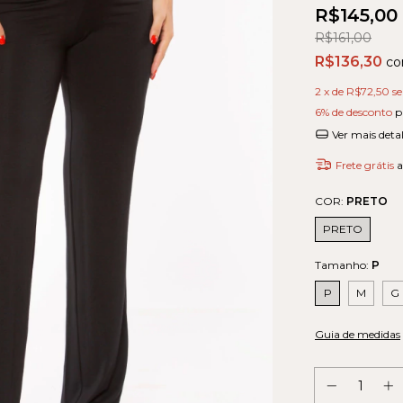
R$145,00
R$161,00
R$136,30
c
2
x de
R$72,50
s
6% de desconto
p
Ver mais deta
Frete grátis
a
COR:
PRETO
PRETO
Tamanho:
P
P
M
G
Guia de medidas