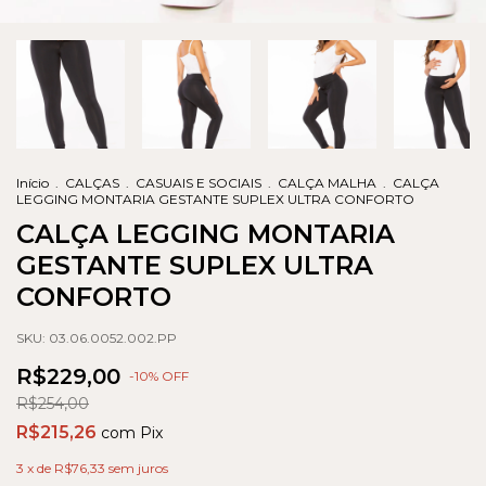
Início
.
CALÇAS
.
CASUAIS E SOCIAIS
.
CALÇA MALHA
.
CALÇA
LEGGING MONTARIA GESTANTE SUPLEX ULTRA CONFORTO
CALÇA LEGGING MONTARIA
GESTANTE SUPLEX ULTRA
CONFORTO
SKU:
03.06.0052.002.PP
R$229,00
-
10
% OFF
R$254,00
R$215,26
com
Pix
3
x de
R$76,33
sem juros