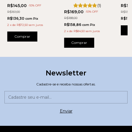
ALTO
LONGA ULTRA
R$145,00
(1)
R$11
-
10
% OFF
CONFORTO
R$169,00
R$161,00
-
10
% OFF
R$132,
R$188,00
R$136,30
R$111
com
Pix
R$158,86
2
x
de
R$72,50
sem juros
com
Pix
C
2
x
de
R$84,50
sem juros
Comprar
Comprar
Newsletter
Cadastre-se e receba nossas ofertas.