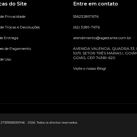
icas do Site
Entre em contato
 de Privacidade
556232897676
 de Trocas e Devoluções
(62) 3289-7676
de Entrega
atendimento@agestante.com.br
ões de Pagamento
AVENIDA VALENCIA, QUADRA 33,
10/11, SETOR TRÊS MARIAS I, GOIÂN
GOIÁS, CEP 74369-620
de Uso
Visite o nosso Blog!
9285000146 - 2026. Todos os direitos reservados.