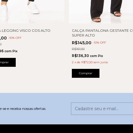
 LEGGING VISCO COS ALTO
CALÇA PANTALONA GESTANTE C
SUPER ALTO
9,00
-
10
% OFF
R$145,00
-
10
% OFF
0
R$161,00
,86
com
Pix
R$136,30
com
Pix
mprar
2
x
de
R$72,50
sem juros
Comprar
-se e receba nossas ofertas.