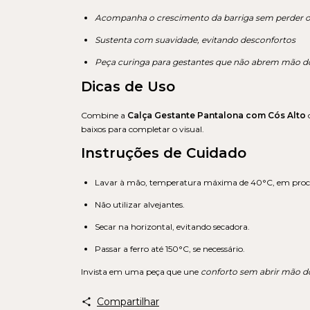
Acompanha o crescimento da barriga sem perder o
Sustenta com suavidade, evitando desconfortos
Peça curinga para gestantes que não abrem mão do
Dicas de Uso
Combine a
Calça Gestante Pantalona com Cós Alto
c
baixos para completar o visual.
Instruções de Cuidado
Lavar à mão, temperatura máxima de 40°C, em proce
Não utilizar alvejantes.
Secar na horizontal, evitando secadora.
Passar a ferro até 150°C, se necessário.
Invista em uma peça que une
conforto sem abrir mão do
Compartilhar