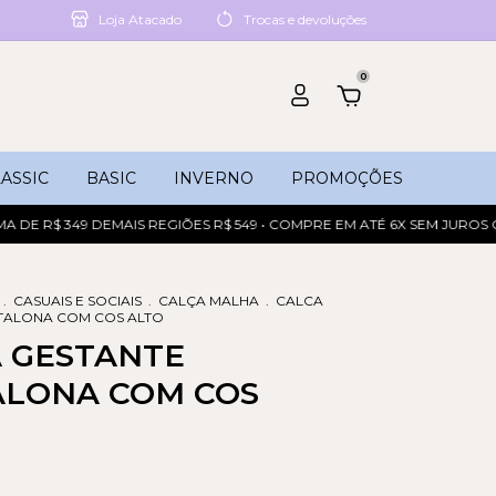
Loja Atacado
Trocas e devoluções
0
ASSIC
BASIC
INVERNO
PROMOÇÕES
 R$ 349 DEMAIS REGIÕES R$ 549 • COMPRE EM ATÉ 6X SEM JUROS OU 6
.
CASUAIS E SOCIAIS
.
CALÇA MALHA
.
CALCA
TALONA COM COS ALTO
 GESTANTE
LONA COM COS