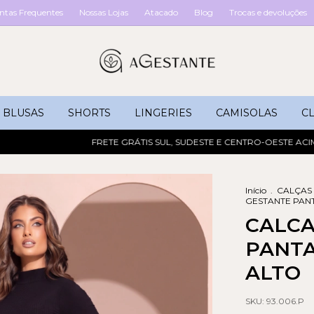
ntas Frequentes
Nossas Lojas
Atacado
Blog
Trocas e devoluções
BLUSAS
SHORTS
LINGERIES
CAMISOLAS
CL
FRETE GRÁTIS SUL, SUDESTE E CENTRO-OESTE ACIMA DE
Início
.
CALÇAS
GESTANTE PAN
CALCA
PANTA
ALTO
SKU:
93.006.P