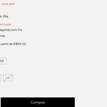
-
20
% OFF
m
Pix
em juros
agando com Pix
lhes
 partir de
R$199,00
DE
GG