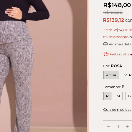
R$148,00
R$185,00
R$139,12
co
2
x de
R$74,00
s
6% de desconto
p
Ver mais deta
Frete grátis
a
Cor:
ROSA
ROSA
VER
Tamanho:
P
P
M
G
Guia de medidas