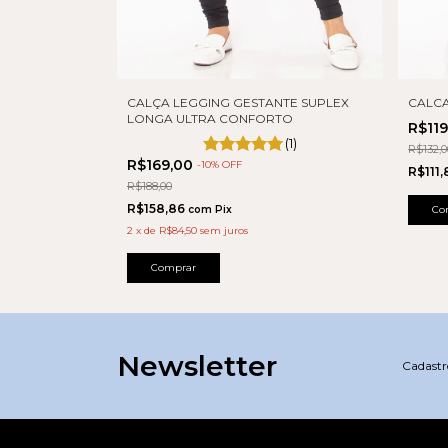
RIA GESTANTE
CALÇA LEGGING GESTANTE SUPLEX
CALCA
TO
LONGA ULTRA CONFORTO
R$11
(1)
R$132,0
R$169,00
-
10
% OFF
R$111
R$188,00
R$158,86
com
Pix
Co
2
x
de
R$84,50
sem juros
Comprar
Newsletter
Cadastre