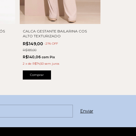
ÓS
CALCA GESTANTE BAILARINA COS
LEGGING COS
ALTO TEXTURIZADO
R$169,00
-
10
%
R$149,00
-
21
% OFF
R$188,00
R$189,00
R$158,86
com
R$140,06
com
Pix
2
x
de
R$84,50
sem
2
x
de
R$74,50
sem juros
Comprar
Comprar