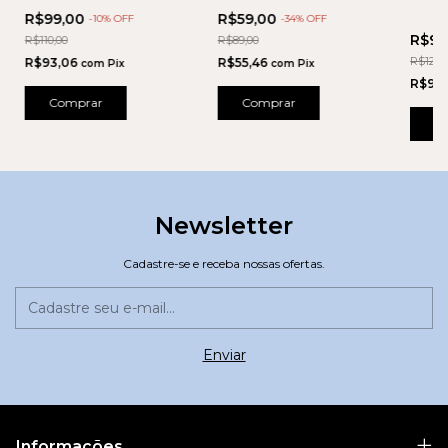
COSTURA
BOJO
R$99,00
R$59,00
-
10
% OFF
-
34
% OFF
R$96
R$110,00
R$89,00
R$121,0
R$93,06
R$55,46
com
Pix
com
Pix
R$90
Comprar
Comprar
C
Newsletter
Cadastre-se e receba nossas ofertas.
Informações