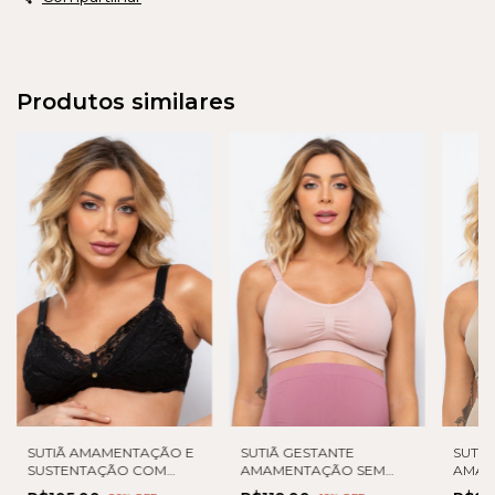
Produtos similares
SUTIÃ AMAMENTAÇÃO E
SUTIÃ GESTANTE
SUTIÃ
SUSTENTAÇÃO COM
AMAMENTAÇÃO SEM
AMAM
RENDA
COSTURA COM BOJO
COST