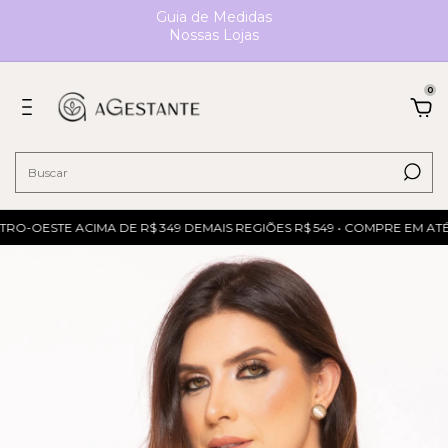
Guia de Medidas
Nossas Lojas
0
RO-OESTE ACIMA DE R$ 349 DEMAIS REGIÕES R$ 549 • COMPRE EM ATÉ 