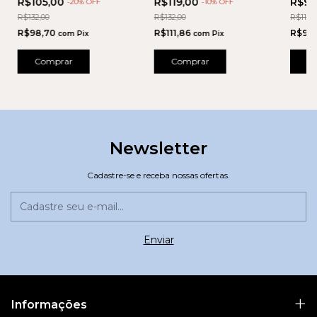
R$105,00
R$119,00
R$99
-
20
% OFF
-
10
% OFF
REMOVÍVEL
R$132,00
R$132,00
R$110,0
R$98,70
R$111,86
R$93
com
Pix
com
Pix
Comprar
Comprar
C
Newsletter
Cadastre-se e receba nossas ofertas.
Informações