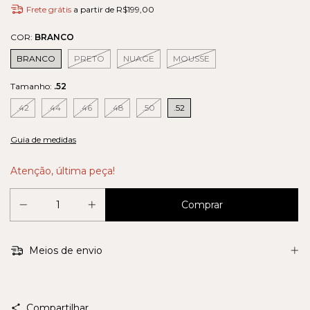
Frete grátis
a partir de
R$199,00
COR:
BRANCO
BRANCO
PRETO
NUAGE
MOUSSE
Tamanho:
.52
.42
.44
.46
.48
.50
.52
Guia de medidas
Atenção, última peça!
Meios de envio
Compartilhar