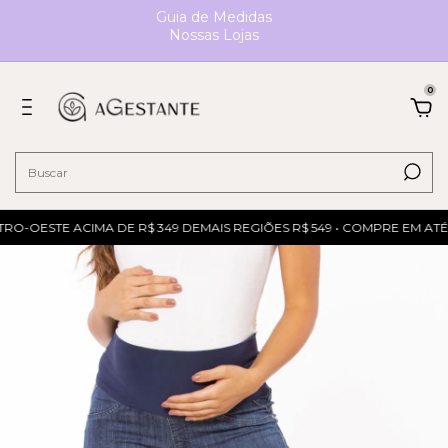
Guia de Medidas
Nossas Lojas
0
RO-OESTE ACIMA DE R$ 349 DEMAIS REGIÕES R$ 549 • COMPRE EM ATÉ 