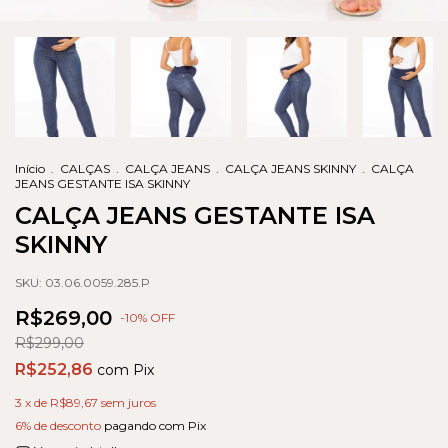
Início
.
CALÇAS
.
CALÇA JEANS
.
CALÇA JEANS SKINNY
.
CALÇA
JEANS GESTANTE ISA SKINNY
CALÇA JEANS GESTANTE ISA
SKINNY
SKU:
03.06.0059.285.P
R$269,00
-
10
% OFF
R$299,00
R$252,86
com
Pix
3
x de
R$89,67
sem juros
6% de desconto
pagando com Pix