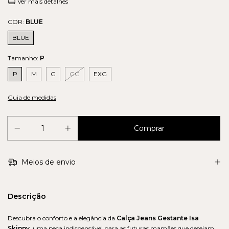
Ver mais detalhes
COR:
BLUE
BLUE
Tamanho:
P
P
M
G
GG
EXG
Guia de medidas
Meios de envio
Descrição
Descubra o conforto e a elegância da
Calça Jeans Gestante Isa
Skinny
, uma peça indispensável para as futuras mamães que desejam