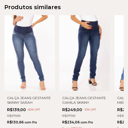
Produtos similares
CALÇA JEANS GESTANTE
CALÇA JEANS GESTANTE
CALÇ
SKINNY SARAH
CAMILA SKINNY
MIRI
R$139,00
R$249,00
R$27
-
50
% OFF
-
10
% OFF
R$279,00
R$277,00
R$306,
R$130,66
R$234,06
R$25
com
Pix
com
Pix