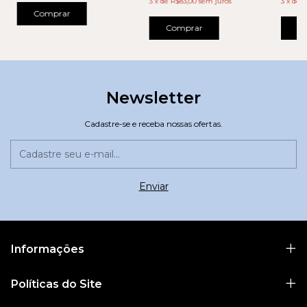
3
x
de
R$83,00
sem juros
3
x
de
R
Comprar
Comprar
C
Newsletter
Cadastre-se e receba nossas ofertas.
Informações
Políticas do Site