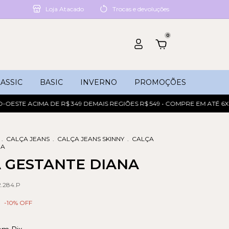
Loja Atacado
Trocas e devoluções
0
ASSIC
BASIC
INVERNO
PROMOÇÕES
TE ACIMA DE R$ 349 DEMAIS REGIÕES R$ 549 • COMPRE EM ATÉ 6X SE
.
CALÇA JEANS
.
CALÇA JEANS SKINNY
.
CALÇA
NA
 GESTANTE DIANA
.284.P
-
10
% OFF