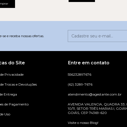
mprar
-se e receba nossas ofertas.
icas do Site
Entre em contato
 de Privacidade
556232897676
 de Trocas e Devoluções
(62) 3289-7676
de Entrega
atendimento@agestante.com.br
ões de Pagamento
AVENIDA VALENCIA, QUADRA 33,
10/11, SETOR TRÊS MARIAS I, GOIÂN
GOIÁS, CEP 74369-620
de Uso
Visite o nosso Blog!