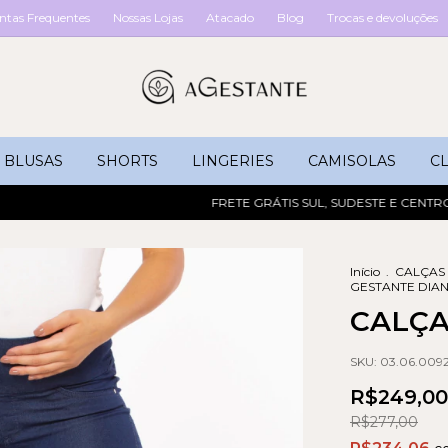
ntas Frequentes
Nossas Lojas
Atacado
Blog
Trocas e devoluções
BLUSAS
SHORTS
LINGERIES
CAMISOLAS
CL
FRETE GRÁTIS SUL, SUDESTE E CENTRO-OES
Início
.
CALÇAS
GESTANTE DIA
CALÇA
SKU:
03.06.0092
R$249,00
R$277,00