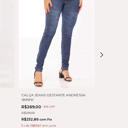
CALÇA JEANS GESTANTE ANDRESSA
CALÇA JEANS 
SKINNY
R$139,00
-
50
%
R$269,00
-
10
% OFF
R$279,00
R$299,00
R$130,66
com
R$252,86
com
Pix
3
x
de
R$89,67
sem juros
Comprar