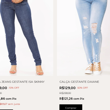
 JEANS GESTANTE ISA SKINNY
CALÇA GESTANTE DAIANE
9,00
R$129,00
-
10
% OFF
-
50
% OFF
00
R$258,00
,86
R$121,26
com
Pix
com
Pix
$89,67
sem juros
Comprar