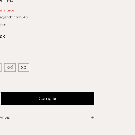
om
Pix
em juros
agando com Pix
lhes
ACK
GG
XG
envio