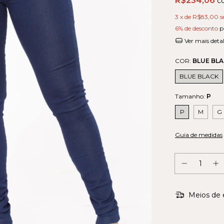
R$234,06
c
3
x de
R$83,00
s
6% de desconto
p
Ver mais deta
COR:
BLUE BL
BLUE BLACK
Tamanho:
P
P
M
G
Guia de medidas
Meios de 