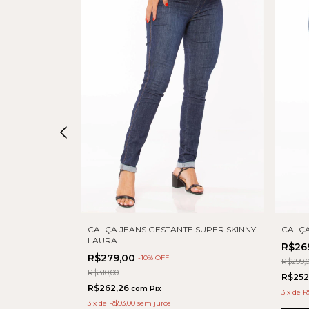
 CAMILA
CALÇA JEANS GESTANTE SUPER SKINNY
CALÇA
LAURA
R$26
R$279,00
-
10
% OFF
R$299,
R$310,00
R$252
R$262,26
com
Pix
3
x
de
R
3
x
de
R$93,00
sem juros