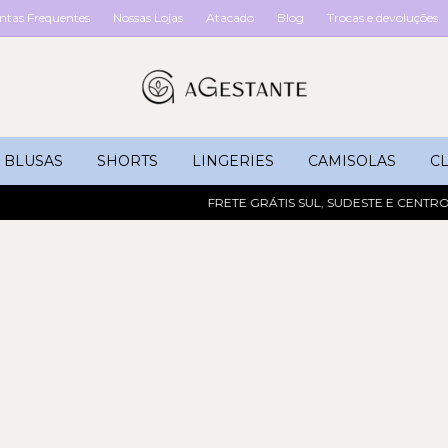
ntas Frequentes
Nossas Lojas
Atacado
Blog
Trocas e devoluções
BLUSAS
SHORTS
LINGERIES
CAMISOLAS
CL
FRETE GRÁTIS SUL, SUDESTE E CENTRO-O