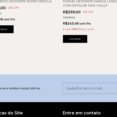
NTO GESTANTE SHORT MESCLA
PIJAMA GESTANTE MANGA LON
COM DETALHE VIVO CALÇA
9,00
-
20
% OFF
R$259,00
-
10
% OFF
00
R$288,00
,86
com
Pix
R$243,46
com
Pix
mprar
3
x
de
R$86,33
sem juros
Comprar
-se e receba nossas ofertas.
icas do Site
Entre em contato