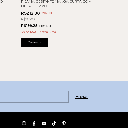
GO
PIJAMA GESTANTE MANGA CURTA COM
DETALHE VIVO
R$212,00
-
20
% OFF
R$266,00
R$199,28
com
Pix
3
x
de
R$70,67
sem juros
Comprar