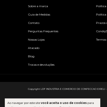
Sobre a marca
Política
Guia de Medidas
Política
Contato
Prazos 
Perguntas Frequentes
Condiç
Nossas Lojas
Termos 
Atacado
Blog
Trocas e devoluções
Copyright LDF INDUSTRIA E COMERCIO DE CONFECCAO EIRELI - 2733
Ao navegar por este site
você aceita o uso de cookies
para