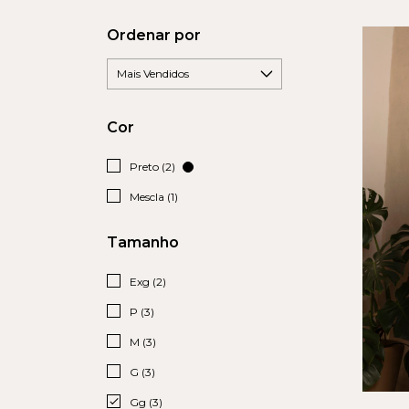
Ordenar por
Cor
Preto (2)
Mescla (1)
Tamanho
Exg (2)
P (3)
M (3)
G (3)
Gg (3)