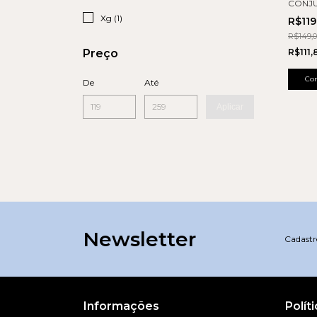
CONJU
Xg (1)
R$11
R$149,
R$111
Preço
Co
De
Até
Aplicar
Newsletter
Cadastre
Informações
Polít