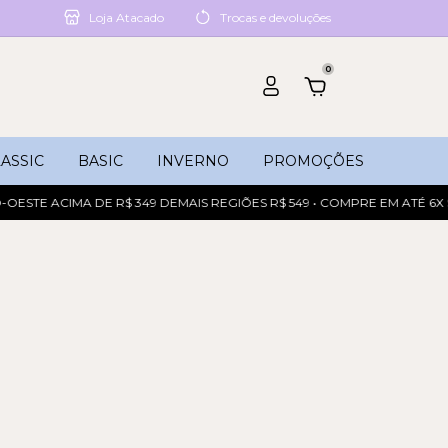
Loja Atacado
Trocas e devoluções
0
ASSIC
BASIC
INVERNO
PROMOÇÕES
ESTE ACIMA DE R$ 349 DEMAIS REGIÕES R$ 549 • COMPRE EM ATÉ 6X S