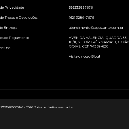
 de Privacidade
556232897676
 de Trocas e Devoluções
(62) 3289-7676
de Entrega
atendimento@agestante.com.br
ões de Pagamento
AVENIDA VALENCIA, QUADRA 33,
10/11, SETOR TRÊS MARIAS I, GOIÂN
GOIÁS, CEP 74369-620
de Uso
Visite o nosso Blog!
9285000146 - 2026. Todos os direitos reservados.