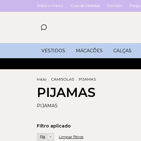
Sobre a marca
Guia de Medidas
Contato
Pergu
VESTIDOS
MACACÕES
CALÇAS
Início
.
CAMISOLAS
.
PIJAMAS
PIJAMAS
PIJAMAS
Filtro aplicado
Limpar filtros
Gg