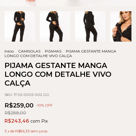
Início
.
CAMISOLAS
.
PIJAMAS
.
PIJAMA GESTANTE MANGA
LONGO COM DETALHE VIVO CALÇA
PIJAMA GESTANTE MANGA
LONGO COM DETALHE VIVO
CALÇA
SKU:
17.02.0003.002.GG
R$259,00
-
10
% OFF
R$288,00
R$243,46
com
Pix
3
x de
R$86,33
sem juros