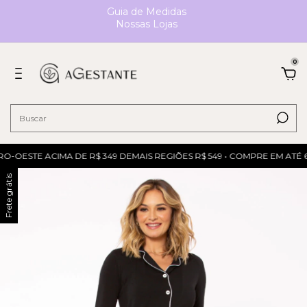
Guia de Medidas
Nossas Lojas
0
O-OESTE ACIMA DE R$ 349 DEMAIS REGIÕES R$ 549 • COMPRE EM ATÉ 6
Frete grátis