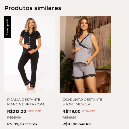
Produtos similares
Frete grátis
PIJAMA GESTANTE
CONJUNTO GESTANTE
MANGA CURTA COM
SHORT MESCLA
DETALHE VIVO
R$212,00
R$119,00
-
20
% OFF
-
20
% OFF
R$266,00
R$149,00
R$199,28
R$111,86
com
Pix
com
Pix