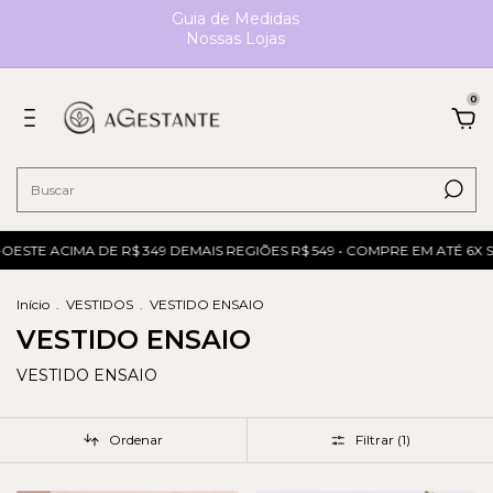
Guia de Medidas
Nossas Lojas
0
STE ACIMA DE R$ 349 DEMAIS REGIÕES R$ 549 • COMPRE EM ATÉ 6X S
Início
.
VESTIDOS
.
VESTIDO ENSAIO
VESTIDO ENSAIO
VESTIDO ENSAIO
Ordenar
Filtrar (
1
)