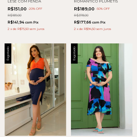
LESE COM FENDA
ROMANTICO PLUMETIS
R$151,00
R$189,00
-
20
% OFF
-
50
% OFF
R$189,00
R$378,00
R$141,94
R$177,66
com
Pix
com
Pix
2
x
de
R$75,50
sem juros
2
x
de
R$94,50
sem juros
Esgotado
Esgotado