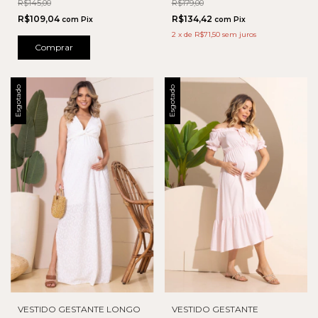
R$145,00
R$179,00
R$109,04
R$134,42
com
Pix
com
Pix
2
x
de
R$71,50
sem juros
Comprar
Esgotado
Esgotado
VESTIDO GESTANTE LONGO
VESTIDO GESTANTE