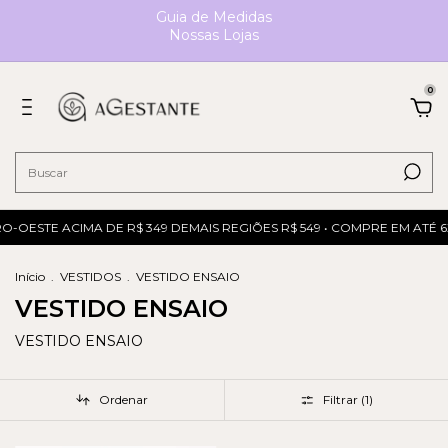
Guia de Medidas
Nossas Lojas
0
RO-OESTE ACIMA DE R$ 349 DEMAIS REGIÕES R$ 549 • COMPRE EM ATÉ 
Início
.
VESTIDOS
.
VESTIDO ENSAIO
VESTIDO ENSAIO
VESTIDO ENSAIO
Ordenar
Filtrar (
1
)