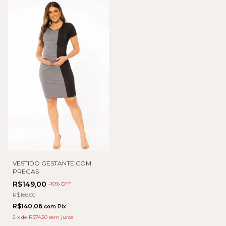
VESTIDO GESTANTE COM
PREGAS
R$149,00
-
10
% OFF
R$166,00
R$140,06
com
Pix
2
x
de
R$74,50
sem juros