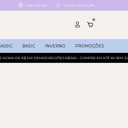
Loja Atacado
Trocas e devoluções
0
ASSIC
BASIC
INVERNO
PROMOÇÕES
ACIMA DE R$ 349 DEMAIS REGIÕES R$ 549 • COMPRE EM ATÉ 6X SEM J