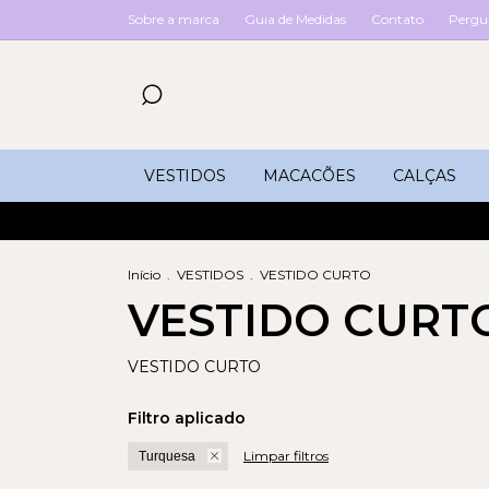
Sobre a marca
Guia de Medidas
Contato
Pergu
VESTIDOS
MACACÕES
CALÇAS
Início
.
VESTIDOS
.
VESTIDO CURTO
VESTIDO CURT
VESTIDO CURTO
Filtro aplicado
Limpar filtros
Turquesa