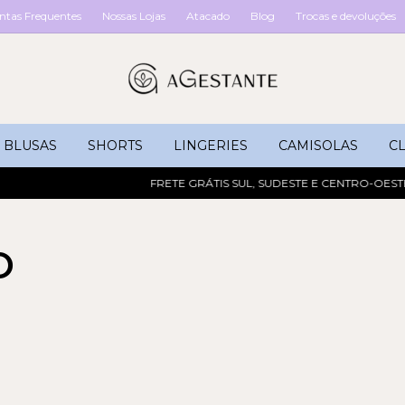
ntas Frequentes
Nossas Lojas
Atacado
Blog
Trocas e devoluções
BLUSAS
SHORTS
LINGERIES
CAMISOLAS
CL
FRETE GRÁTIS SUL, SUDESTE E CENTRO-OESTE 
O