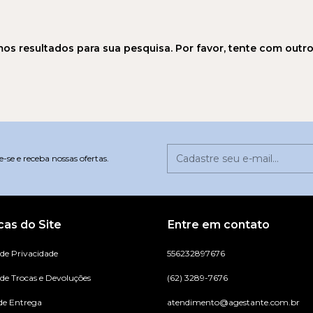
os resultados para sua pesquisa. Por favor, tente com outros 
-se e receba nossas ofertas.
icas do Site
Entre em contato
 de Privacidade
556232897676
 de Trocas e Devoluções
(62) 3289-7676
de Entrega
atendimento@agestante.com.br