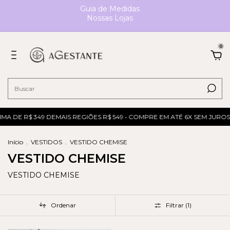
Guia de Medidas
Nossas Lojas
0
MA DE R$ 349 DEMAIS REGIÕES R$ 549 • COMPRE EM ATÉ 6X SEM JURO
Início
.
VESTIDOS
.
VESTIDO CHEMISE
VESTIDO CHEMISE
VESTIDO CHEMISE
Ordenar
Filtrar (
1
)