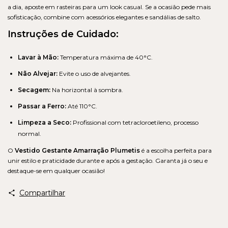
a dia, aposte em rasteiras para um look casual. Se a ocasião pede mais
sofisticação, combine com acessórios elegantes e sandálias de salto.
Instruções de Cuidado:
Lavar à Mão:
Temperatura máxima de 40°C.
Não Alvejar:
Evite o uso de alvejantes.
Secagem:
Na horizontal à sombra.
Passar a Ferro:
Até 110°C.
Limpeza a Seco:
Profissional com tetracloroetileno, processo
normal.
O
Vestido Gestante Amarração Plumetis
é a escolha perfeita para
unir estilo e praticidade durante e após a gestação. Garanta já o seu e
destaque-se em qualquer ocasião!
Compartilhar