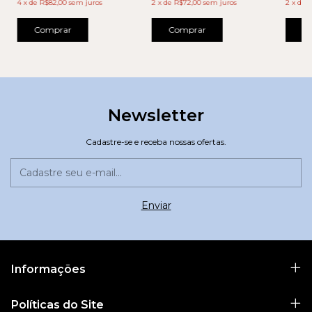
2
x
de
R
4
x
de
R$82,00
sem juros
2
x
de
R$72,00
sem juros
C
Comprar
Comprar
Newsletter
Cadastre-se e receba nossas ofertas.
Informações
Políticas do Site