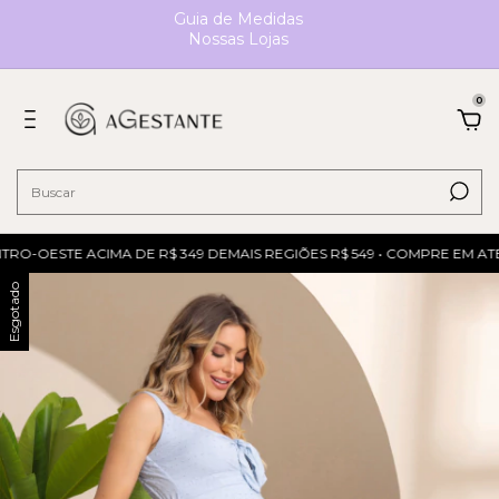
Guia de Medidas
Nossas Lojas
0
RO-OESTE ACIMA DE R$ 349 DEMAIS REGIÕES R$ 549 • COMPRE EM ATÉ 
Esgotado