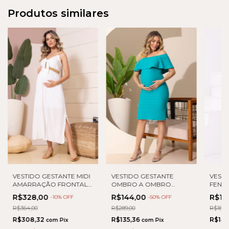
Produtos similares
VEST
VESTIDO GESTANTE MIDI
VESTIDO GESTANTE
FEND
AMARRAÇÃO FRONTAL
OMBRO A OMBRO
OMB
COM AVIAMENTO
FENDA
R$15
R$328,00
R$144,00
-
10
% OFF
-
50
% OFF
R$189,
R$364,00
R$289,00
R$141
R$308,32
R$135,36
com
Pix
com
Pix