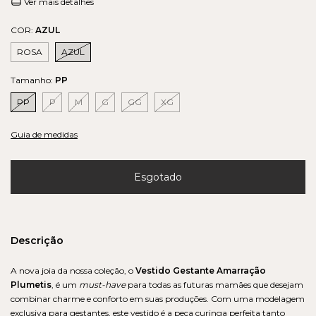
Ver mais detalhes
COR:
AZUL
ROSA
AZUL
Tamanho:
PP
PP
P
M
G
GG
XG
Guia de medidas
Descrição
A nova joia da nossa coleção, o
Vestido Gestante Amarração
Plumetis
, é um
must-have
para todas as futuras mamães que desejam
combinar charme e conforto em suas produções. Com uma modelagem
exclusiva para gestantes, este vestido é a peça curinga perfeita tanto