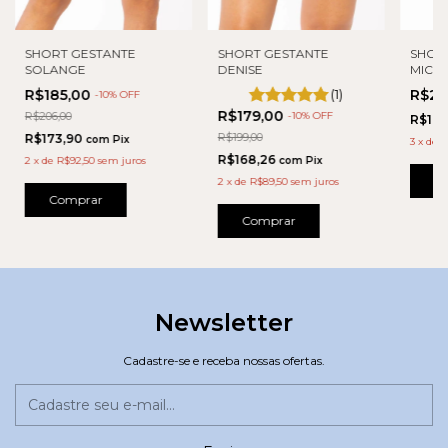
SHORT GESTANTE
SHORT GESTANTE
SHOR
SOLANGE
DENISE
MICHE
R$185,00
(1)
R$21
-
10
% OFF
R$179,00
R$206,00
-
10
% OFF
R$197
R$199,00
R$173,90
com
Pix
3
x
de
R
R$168,26
2
x
de
R$92,50
sem juros
com
Pix
C
2
x
de
R$89,50
sem juros
Comprar
Comprar
Newsletter
Cadastre-se e receba nossas ofertas.