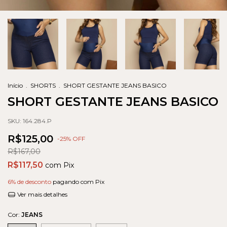
Início
.
SHORTS
.
SHORT GESTANTE JEANS BASICO
SHORT GESTANTE JEANS BASICO
SKU:
164.284.P
R$125,00
-
25
% OFF
R$167,00
R$117,50
com
Pix
6% de desconto
pagando com Pix
Ver mais detalhes
Cor:
JEANS