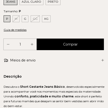
JEANS
AZUL CLARO
PRETO
Tamanho:
P
P
M
G
GG
XG
Guia de medidas
Meios de envio
Descrição
Descubra o
Short Gestante Jeans Básico
, desenvolvido especialmente
para acompanhar você nos momentos mais especiais da maternidade.
Unindo
conforto, praticidade e muito charme
, este short é perfeito
para futuras mamães que desejam se sentir bem vestidas sem abrir mão
do bem-estar.