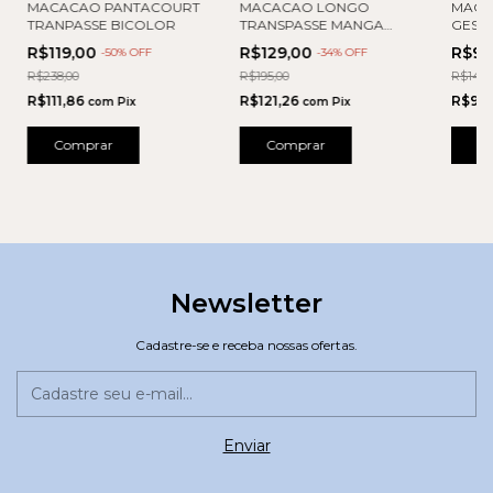
MACACAO PANTACOURT
MACACAO LONGO
MACA
TRANPASSE BICOLOR
TRANSPASSE MANGA
GEST
JAPONESA
MANG
R$119,00
R$129,00
R$99
-
50
% OFF
-
34
% OFF
R$238,00
R$195,00
R$149,
R$111,86
R$121,26
R$93
com
Pix
com
Pix
Comprar
Comprar
C
Newsletter
Cadastre-se e receba nossas ofertas.