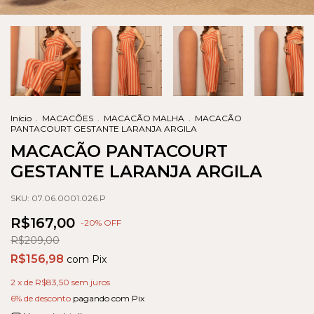
Início
.
MACACÕES
.
MACACÃO MALHA
.
MACACÃO
PANTACOURT GESTANTE LARANJA ARGILA
MACACÃO PANTACOURT
GESTANTE LARANJA ARGILA
SKU:
07.06.0001.026.P
R$167,00
-
20
% OFF
R$209,00
R$156,98
com
Pix
2
x de
R$83,50
sem juros
6% de desconto
pagando com Pix