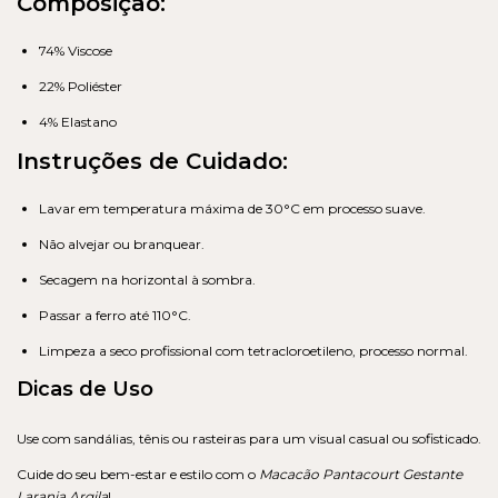
Composição:
74% Viscose
22% Poliéster
4% Elastano
Instruções de Cuidado:
Lavar em temperatura máxima de 30°C em processo suave.
Não alvejar ou branquear.
Secagem na horizontal à sombra.
Passar a ferro até 110°C.
Limpeza a seco profissional com tetracloroetileno, processo normal.
Dicas de Uso
Use com sandálias, tênis ou rasteiras para um visual casual ou sofisticado.
Cuide do seu bem-estar e estilo com o
Macacão Pantacourt Gestante
Laranja Argila
!