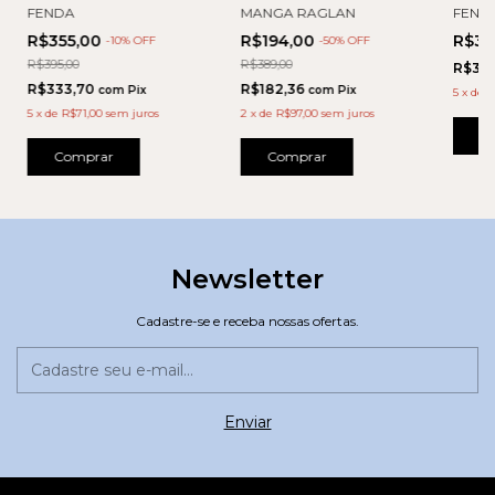
FENDA
MANGA RAGLAN
FEND
R$355,00
R$194,00
R$39
-
10
% OFF
-
50
% OFF
R$395,00
R$389,00
R$371
R$333,70
R$182,36
com
Pix
com
Pix
5
x
de
R
5
x
de
R$71,00
sem juros
2
x
de
R$97,00
sem juros
C
Comprar
Comprar
Newsletter
Cadastre-se e receba nossas ofertas.