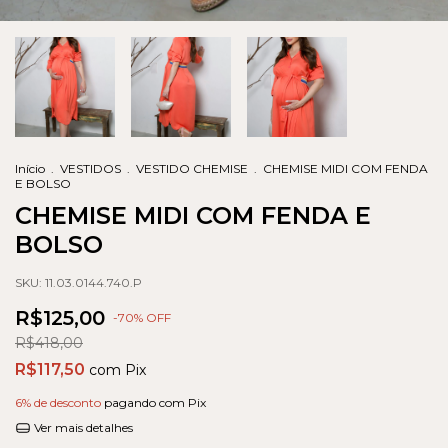
Início
.
VESTIDOS
.
VESTIDO CHEMISE
.
CHEMISE MIDI COM FENDA
E BOLSO
CHEMISE MIDI COM FENDA E
BOLSO
SKU:
11.03.0144.740.P
R$125,00
-
70
% OFF
R$418,00
R$117,50
com
Pix
6% de desconto
pagando com Pix
Ver mais detalhes