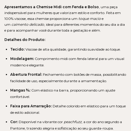
Apresentamos a Chemise Midi com Fenda e Bolso
, uma peça
indispensável para mulheres que valorizam estilo e conforto. Feita em
100% viscose, essa chemise proporciona um
toque macio
e
um
caimento delicado
, ideal para diferentes momentos do seu dia a dia
e para acompanhar você durante toda a gestação e além.
Detalhes do Produto:
Tecido:
Viscose de alta qualidade, garantindo suavidade ao toque.
Modelagem:
Comprimento midi com fenda lateral para um visual
moderno e elegante.
Abertura Frontal:
Fechamento com botões de massa, possibilitando
facilidade de uso, especialmente durante a amamentação.
Mangas ¾:
Com elástico na barra, proporcionando um ajuste
confortável.
Faixa para Amarração:
Detalhe colorido em elástico para um toque
de estilo adicional.
Cor:
Disponível na vibrante cor
peachfuzz
, a cor do ano segundo a
Pantone, trazendo alegria e sofisticação ao seu guarda-roupa.