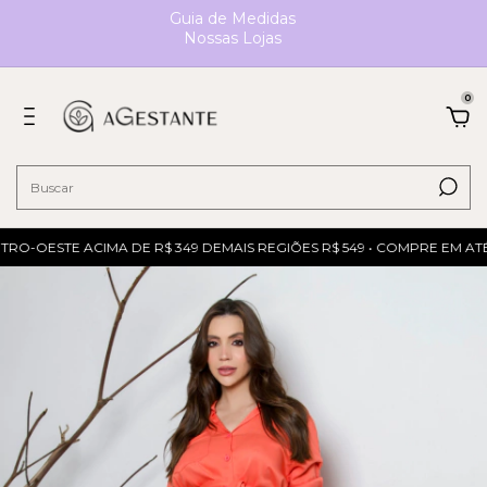
Guia de Medidas
Nossas Lojas
0
RO-OESTE ACIMA DE R$ 349 DEMAIS REGIÕES R$ 549 • COMPRE EM ATÉ 