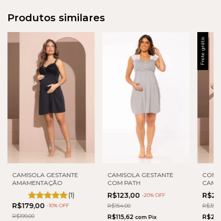
Produtos similares
Frete grátis
CAMISOLA GESTANTE
CAMISOLA GESTANTE
CONJ
AMAMENTAÇÃO
COM PATH
CAMI
AMAM
(1)
R$123,00
R$28
-
20
% OFF
R$179,00
-
10
% OFF
R$154,00
R$353,
R$199,00
R$115,62
R$26
com
Pix