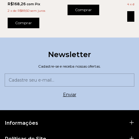
R$168,26
com
Pix
4
x
de
R
Comprar
2
x
de
R$89,50
sem juros
C
Comprar
Newsletter
Cadastre-se e receba nossas ofertas.
Informações
Políticas do Site