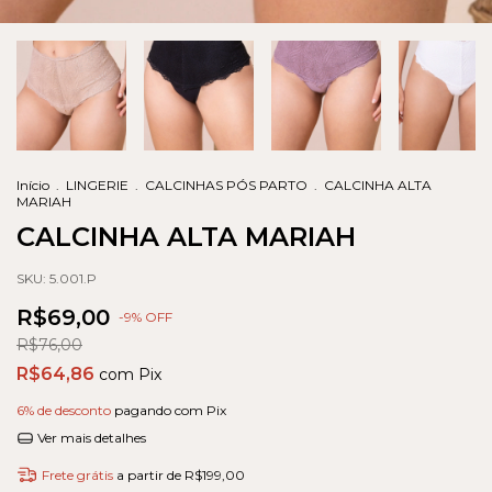
Início
.
LINGERIE
.
CALCINHAS PÓS PARTO
.
CALCINHA ALTA
MARIAH
CALCINHA ALTA MARIAH
SKU:
5.001.P
R$69,00
-
9
% OFF
R$76,00
R$64,86
com
Pix
6% de desconto
pagando com Pix
Ver mais detalhes
Frete grátis
a partir de
R$199,00