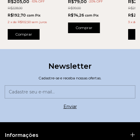
R$205,00
R$79,00
R$22
-
10
% OFF
-
20
% OFF
R$228,00
R$99,00
R$250,
R$192,70
R$74,26
R$211
com
Pix
com
Pix
2
x
de
R$102,50
sem juros
3
x
de
R
Comprar
Comprar
C
Newsletter
Cadastre-se e receba nossas ofertas.
Informações