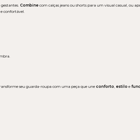
 gestantes.
Combine
com calças jeans ou shorts para um visual casual, ou a
 e confortável.
ombra.
transforme seu guarda-roupa com uma peça que une
conforto
,
estilo
e
fun