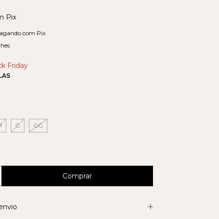
m
Pix
agando com Pix
lhes
k Friday
LAS
M
G
GG
envio