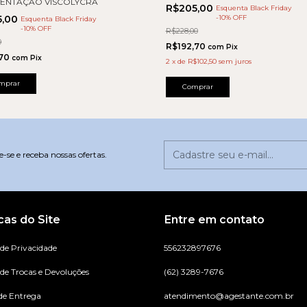
ENTAÇÃO VISCOLYCRA
R$205,00
Esquenta Black Friday
5,00
-
10
% OFF
Esquenta Black Friday
-
10
% OFF
R$228,00
0
R$192,70
com
Pix
,70
com
Pix
2
x
de
R$102,50
sem juros
mprar
Comprar
-se e receba nossas ofertas.
icas do Site
Entre em contato
 de Privacidade
556232897676
 de Trocas e Devoluções
(62) 3289-7676
de Entrega
atendimento@agestante.com.br