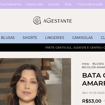
ntas Frequentes
Nossas Lojas
Atacado
Blog
Trocas e devoluções
BLUSAS
SHORTS
LINGERIES
CAMISOLAS
CL
FRETE GRÁTIS SUL, SUDESTE E CENTRO-OESTE 
Início
.
BLUSAS
BICOLOR AMA
BATA 
AMAR
SKU:
01.03.0643
R$53,00
-