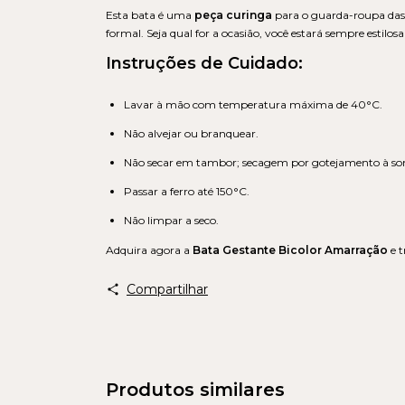
Esta bata é uma
peça curinga
para o guarda-roupa das
formal. Seja qual for a ocasião, você estará sempre estilosa
Instruções de Cuidado:
Lavar à mão com temperatura máxima de 40°C.
Não alvejar ou branquear.
Não secar em tambor; secagem por gotejamento à s
Passar a ferro até 150°C.
Não limpar a seco.
Adquira agora a
Bata Gestante Bicolor Amarração
e 
Compartilhar
Produtos similares