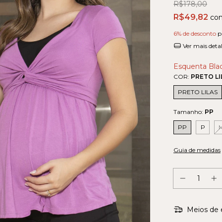
R$178,00
R$49,82
co
6% de desconto
p
Ver mais deta
Esquenta Blac
COR:
PRETO LI
PRETO LILAS
Tamanho:
PP
PP
P
Guia de medidas
Meios de 