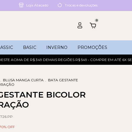
Loja Atacado
Trocas e devoluções
0
ASSIC
BASIC
INVERNO
PROMOÇÕES
ACIMA DE R$ 349 DEMAIS REGIÕES R$ 549 • COMPRE EM ATÉ 6X SEM JU
.
BLUSA MANGA CURTA
.
BATA GESTANTE
RRAÇÃO
GESTANTE BICOLOR
RAÇÃO
.726.PP
70
% OFF