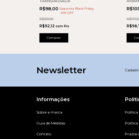
TRANSPASSADA
AMAM
A ALTA
R$98,00
R$10
Esquenta Black Friday
iday
-
10
% OFF
R$109,00
R$117,0
R$92,12
R$98
com
Pix
Comprar
Co
Newsletter
Cadastre
Informações
Polít
Sobre a marca
Política
Guia de Medidas
Política
Contato
Prazos 