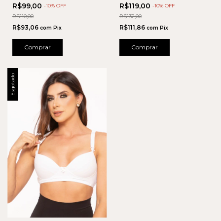
COSTURA
COSTURA COM BOJO
R$99,00
R$119,00
-
10
% OFF
-
10
% OFF
REMOVÍVEL
R$110,00
R$132,00
R$93,06
R$111,86
com
Pix
com
Pix
Comprar
Comprar
Esgotado