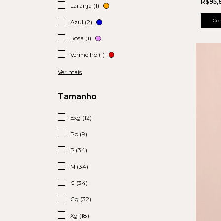
R$95,
Laranja (1)
Co
Azul (2)
Rosa (1)
Vermelho (1)
Ver mais
Tamanho
Exg (12)
Pp (9)
P (34)
M (34)
G (34)
Gg (32)
Xg (18)