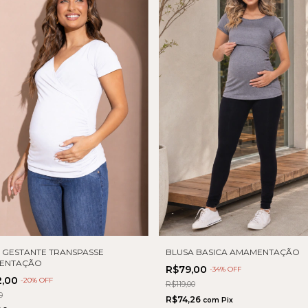
 GESTANTE TRANSPASSE
BLUSA BASICA AMAMENTAÇÃO
ENTAÇÃO
R$79,00
-
34
% OFF
2,00
-
20
% OFF
R$119,00
0
R$74,26
com
Pix