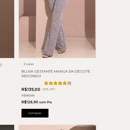
2 cores
O
BLUSA GESTANTE MANGA 3/4 DECOTE
REDONDO
(1)
R$135,00
-
20
% OFF
R$169,00
R$126,90
com
Pix
Comprar