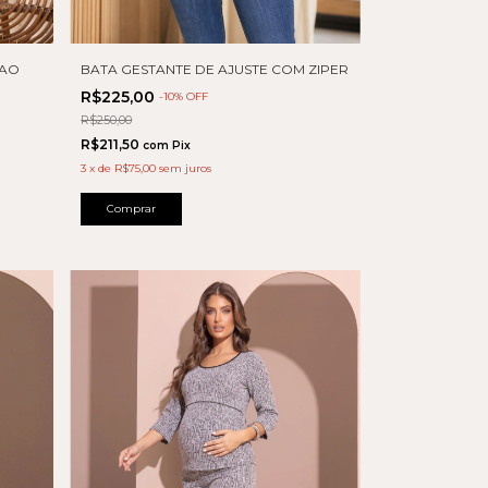
CAO
BATA GESTANTE DE AJUSTE COM ZIPER
R$225,00
-
10
% OFF
R$250,00
R$211,50
com
Pix
3
x
de
R$75,00
sem juros
Comprar