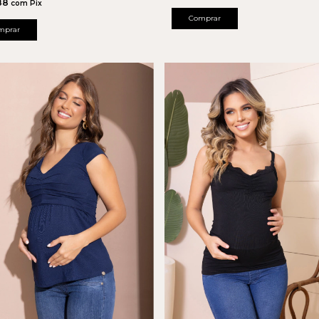
88
com
Pix
Comprar
mprar