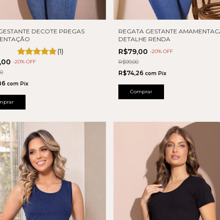
GESTANTE DECOTE PREGAS
REGATA GESTANTE AMAMENTA
ENTAÇÃO
DETALHE RENDA
(1)
R$79,00
-
20
% OFF
9,00
-
20
% OFF
R$99,00
00
R$74,26
com
Pix
,86
com
Pix
Comprar
mprar