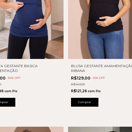
A GESTANTE BASICA
BLUSA GESTANTE AMAMENTAÇÃ
ENTAÇÃO
RIBANA
,00
R$129,00
-
34
% OFF
-
10
% OFF
0
R$143,00
86
R$121,26
com
Pix
com
Pix
mprar
Comprar