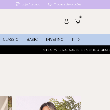
Loja Atacado
Trocas e devoluções
0
CLASSIC
BASIC
INVERNO
PROMOÇÕES
FRETE GRÁTIS SUL, SUDESTE E CENTRO-OESTE ACIMA DE R$ 3