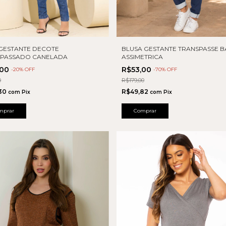
GESTANTE DECOTE
BLUSA GESTANTE TRANSPASSE 
SPASSADO CANELADA
ASSIMETRICA
,00
R$53,00
-
20
% OFF
-
70
% OFF
0
R$179,00
30
R$49,82
com
Pix
com
Pix
mprar
Comprar