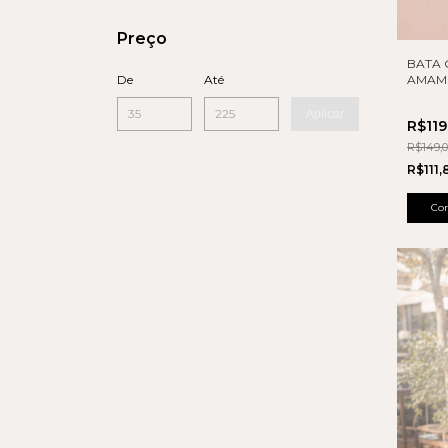
Preço
BATA 
AMAM
De
Até
Aplicar
R$11
R$149,
R$111
Co