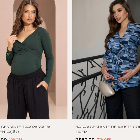
 GESTANTE TRASPASSADA
BATA AGESTANTE DE AJUSTE CO
ENTAÇÃO
ZIPER
6,00
R$80,00
-
10
% OFF
-
70
% OFF