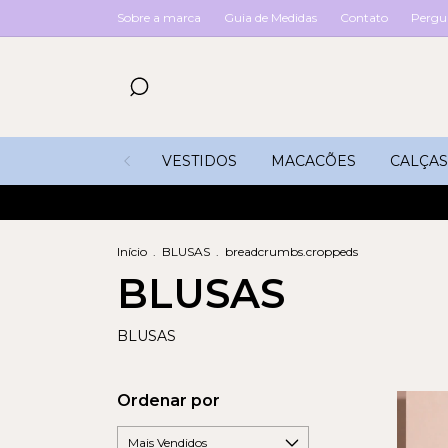
Sobre a marca
Guia de Medidas
Contato
Pergu
VESTIDOS
MACACÕES
CALÇAS
Início
.
BLUSAS
.
breadcrumbs.croppeds
BLUSAS
BLUSAS
Ordenar por