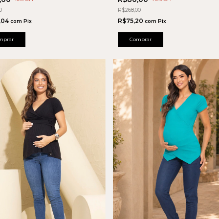
0
R$268,00
,04
R$75,20
com
Pix
com
Pix
mprar
Comprar