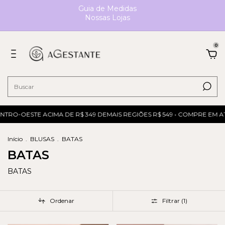
Guia de Medidas
Nossas Lojas
0
NTRO-OESTE ACIMA DE R$ 349 DEMAIS REGIÕES R$ 549 • COMPRE EM AT
Início
.
BLUSAS
.
BATAS
BATAS
BATAS
Ordenar
Filtrar (
1
)