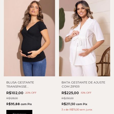
BLUSA GESTANTE
BATA GESTANTE DE AJUSTE
TRANSPASSE
COM ZIPER
AMAMENTAÇÃO
R$102,00
R$225,00
-
20
% OFF
-
10
% OFF
R$128,00
R$250,00
R$95,88
R$211,50
com
Pix
com
Pix
3
x
de
R$75,00
sem juros