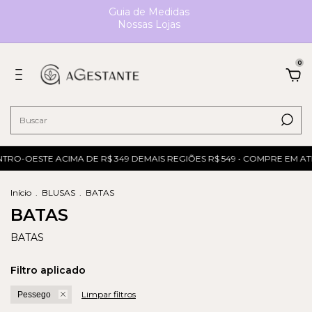
Guia de Medidas
Nossas Lojas
0
NTRO-OESTE ACIMA DE R$ 349 DEMAIS REGIÕES R$ 549 • COMPRE EM A
Início
.
BLUSAS
.
BATAS
BATAS
BATAS
Filtro aplicado
Limpar filtros
Pessego