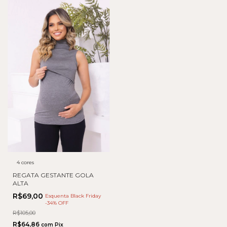
4 cores
REGATA GESTANTE GOLA
ALTA
R$69,00
Esquenta Black Friday
-
34
% OFF
R$105,00
R$64,86
com
Pix