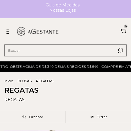
Guia de Medidas
Nossas Lojas
0
NTRO-OESTE ACIMA DE R$ 349 DEMAIS REGIÕES R$ 549 • COMPRE EM AT
Início
.
BLUSAS
.
REGATAS
REGATAS
REGATAS
Ordenar
Filtrar