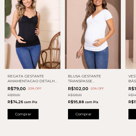
REGATA GESTANTE
BLUSA GESTANTE
VES
AMAMENTACAO DETALHE
TRANSPASSE
BÁ
RENDA
AMAMENTAÇÃO
R$79,00
R$102,00
R$
-
20
% OFF
-
20
% OFF
R$99,00
R$128,00
R$14
R$74,26
R$95,88
R$1
com
Pix
com
Pix
Comprar
Comprar