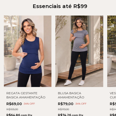
Essenciais até R$99
REGATA GESTANTE
BLUSA BASICA
VES
BASICA AMAMENTAÇÃO
AMAMENTAÇÃO
CUR
TRA
R$69,00
R$79,00
R$
-
34
% OFF
-
34
% OFF
R$105,00
R$119,00
R$14
R$64,86
R$74,26
R$8
com
Pix
com
Pix