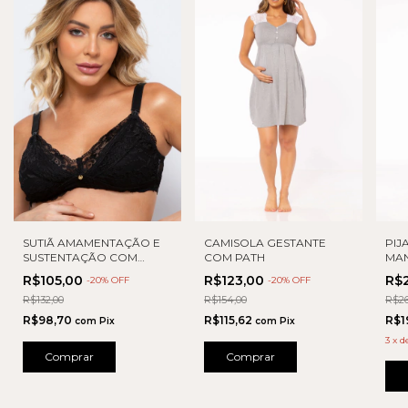
SUTIÃ AMAMENTAÇÃO E
CAMISOLA GESTANTE
PIJ
SUSTENTAÇÃO COM
COM PATH
MA
RENDA
DET
R$105,00
R$123,00
R$
-
20
% OFF
-
20
% OFF
R$132,00
R$154,00
R$26
R$98,70
R$115,62
R$1
com
Pix
com
Pix
3
x
d
Comprar
Comprar