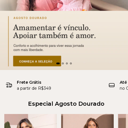
Frete Grátis
Até
a partir de R$349
no C
Especial Agosto Dourado