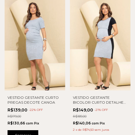
VESTIDO GESTANTE CURTO
VESTIDO GESTANTE
PREGAS DECOTE CANOA
BICOLOR CURTO DETALHE
LATERAL
R$139,00
R$149,00
-
22
% OFF
-
21
% OFF
R$179,00
R$189,00
R$130,66
R$140,06
com
Pix
com
Pix
2
x
de
R$74,50
sem juros