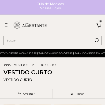
Guia de Medidas
Nossas Lojas
0
NTRO-OESTE ACIMA DE R$ 349 DEMAIS REGIÕES R$ 549 • COMPRE EM AT
Início
.
VESTIDOS
.
VESTIDO CURTO
VESTIDO CURTO
VESTIDO CURTO
Ordenar
Filtrar (
1
)