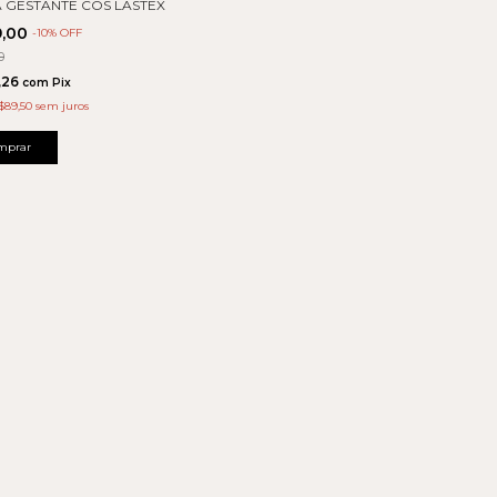
 GESTANTE COS LASTEX
9,00
-
10
% OFF
0
,26
com
Pix
$89,50
sem juros
mprar