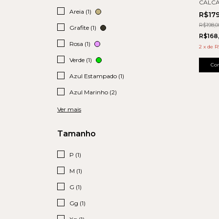
CALCA
Areia (1)
R$17
R$198,0
Grafite (1)
R$168
Rosa (1)
2
x
de
R
Verde (1)
Co
Azul Estampado (1)
Azul Marinho (2)
Ver mais
Tamanho
P (1)
M (1)
G (1)
Gg (1)