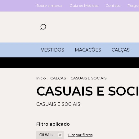
Sobre a marca
Guia de Medidas
Contato
Pergu
VESTIDOS
MACACÕES
CALÇAS
Início
.
CALÇAS
.
CASUAIS E SOCIAIS
CASUAIS E SOCI
CASUAIS E SOCIAIS
Filtro aplicado
Limpar filtros
Off White