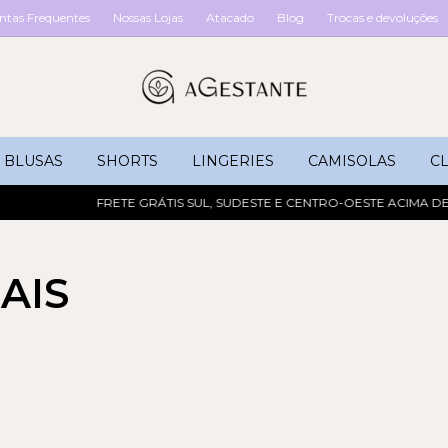
ntas Frequentes
Nossas Lojas
Atacado
Blog
Trocas e devoluções
BLUSAS
SHORTS
LINGERIES
CAMISOLAS
CL
FRETE GRÁTIS SUL, SUDESTE E CENTRO-OESTE ACIMA DE R$
AIS