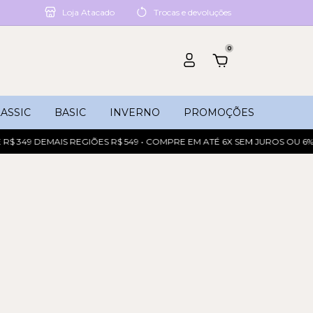
Loja Atacado
Trocas e devoluções
0
ASSIC
BASIC
INVERNO
PROMOÇÕES
 349 DEMAIS REGIÕES R$ 549 • COMPRE EM ATÉ 6X SEM JUROS OU 6% 