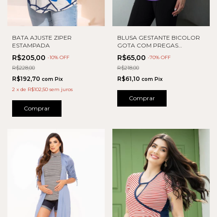
BATA AJUSTE ZIPER
BLUSA GESTANTE BICOLOR
ESTAMPADA
GOTA COM PREGAS
LATERAL
R$205,00
R$65,00
-
10
% OFF
-
70
% OFF
R$228,00
R$218,00
R$192,70
R$61,10
com
Pix
com
Pix
2
x
de
R$102,50
sem juros
Comprar
Comprar