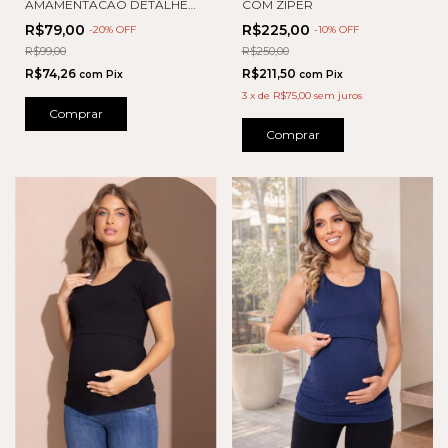
AMAMENTACAO DETALHE
COM ZIPER
RENDA
R$79,00
R$225,00
-
20
% OFF
-
10
% OFF
R$99,00
R$250,00
R$74,26
R$211,50
com
Pix
com
Pix
3
x
de
R$75,00
sem juros
Comprar
Comprar