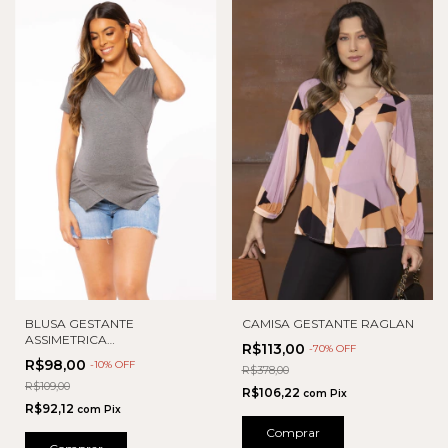
CAMISA GESTANTE RAGLAN
BLUSA GESTANTE
ASSIMETRICA
R$113,00
-
70
% OFF
TRANSPASSADA
R$98,00
-
10
% OFF
R$378,00
R$109,00
R$106,22
com
Pix
R$92,12
com
Pix
Comprar