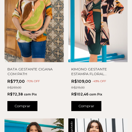
BATA GESTANTE CIGANA
KIMONO GESTANTE
COM PATH
ESTAMPA FLORAL
FOLHAGEM
R$77,00
R$109,00
-
70
% OFF
-
49
% OFF
R$259,00
R$215,00
R$72,38
R$102,46
com
Pix
com
Pix
Comprar
Comprar
Esgotado