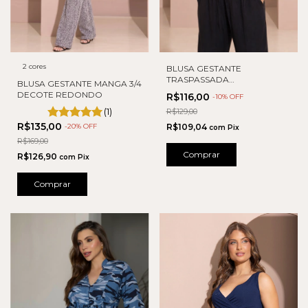
2 cores
BLUSA GESTANTE
TRASPASSADA
BLUSA GESTANTE MANGA 3/4
AMAMENTAÇÃO
DECOTE REDONDO
R$116,00
-
10
% OFF
(1)
R$129,00
R$135,00
-
20
% OFF
R$109,04
com
Pix
R$169,00
Comprar
R$126,90
com
Pix
Comprar