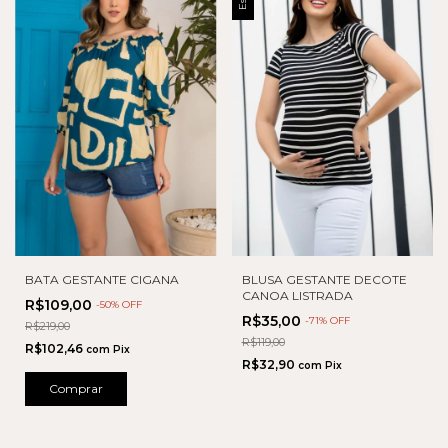
BLUSA GESTANTE DECOTE
BATA GESTANTE CIGANA
CANOA LISTRADA
R$109,00
-
50
% OFF
R$35,00
-
71
% OFF
R$219,00
R$119,00
R$102,46
com
Pix
R$32,90
com
Pix
Comprar