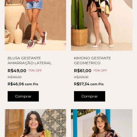
BLUSA GESTANTE
KIMONO GESTANTE
AMARRAÇÃO LATERAL
GEOMETRICO
R$49,00
R$61,00
-
70
% OFF
-
70
% OFF
R$165,00
R$205,00
R$46,06
R$57,34
com
Pix
com
Pix
Comprar
Comprar