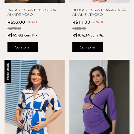
BLUSA GESTANTE MANGA 3/4
BATA GESTANTE BICOLOR
AMAMENTAÇÃO
AMARRAÇÃO
R$111,00
R$53,00
-
20
% OFF
-
70
% OFF
R$139,00
R$178,00
R$104,34
R$49,82
com
Pix
com
Pix
Comprar
Comprar
Frete grátis