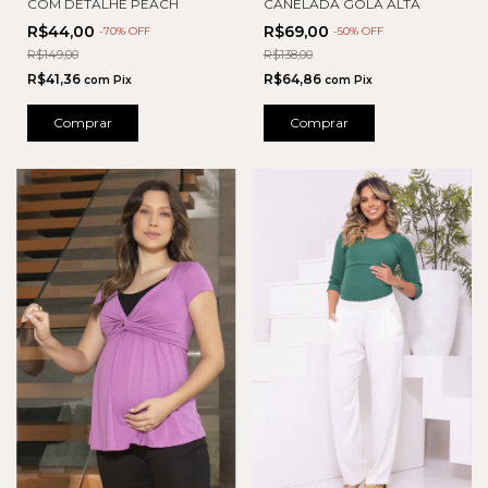
COM DETALHE PEACH
CANELADA GOLA ALTA
R$44,00
R$69,00
-
70
% OFF
-
50
% OFF
R$149,00
R$138,00
R$41,36
R$64,86
com
Pix
com
Pix
Comprar
Comprar