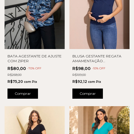
BATA AGESTANTE DE AJUSTE
BLUSA GESTANTE REGATA
COM ZIPER
AMAMENTAÇÃO
VISCOLYCRA
R$80,00
R$98,00
-
70
% OFF
-
10
% OFF
R$268,00
R$109,00
R$75,20
R$92,12
com
Pix
com
Pix
Comprar
Comprar